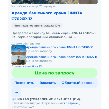
Челябинск и ещё 12 городов
Аренда башенного крана JINNTA
C7026P-12
Минимальное время заказа: 10 ч.
Предлагаем в аренду башенный кран JINNTA C7026P-
12: - верхнеповоротный, стационарный -
грузоподъемность максимальная 12т - длина стрелы
Другие объявления
70м - высота подъема
Аренда башенного крана JINNTA C6518P-10
Цена по запросу
Аренда башенного крана Zoomlion TC6016A-8
Цена по запросу
Показать еще 21 из 23
Цена по запросу
Позвонить
Заказать
Обратный звонок
UMKRAN (УПРАВЛЕНИЕ МЕХАНИЗАЦИИ)
5 лет на площадке
Парк техники:
25 единиц
Работаем 24/7