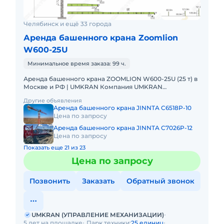
Челябинск и ещё 33 города
Аренда башенного крана Zoomlion
W600-25U
Минимальное время заказа: 99 ч.
Аренда башенного крана ZOOMLION W600-25U (25 т) в
Москве и РФ | UMKRAN Компания UMKRAN
предлагает в аренду мощный башенный кран
Другие объявления
ZOOMLION W600-25U грузоподъемно
Аренда башенного крана JINNTA C6518P-10
Цена по запросу
Аренда башенного крана JINNTA C7026P-12
Цена по запросу
Показать еще 21 из 23
Цена по запросу
Позвонить
Заказать
Обратный звонок
UMKRAN (УПРАВЛЕНИЕ МЕХАНИЗАЦИИ)
5 лет на площадке
Парк техники:
25 единиц