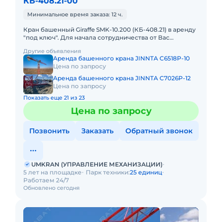
КБ-408.21-00
Минимальное время заказа: 12 ч.
Кран башенный Giraffe SMK-10.200 (КБ-408.21) в аренду
"под ключ". Для начала сотрудничества от Вас
требуется только техническое задание. Остальное мы
Другие объявления
берем на
Аренда башенного крана JINNTA C6518P-10
Цена по запросу
Аренда башенного крана JINNTA C7026P-12
Цена по запросу
Показать еще 21 из 23
Цена по запросу
Позвонить
Заказать
Обратный звонок
UMKRAN (УПРАВЛЕНИЕ МЕХАНИЗАЦИИ)
5 лет на площадке
Парк техники:
25 единиц
Работаем 24/7
Обновлено сегодня