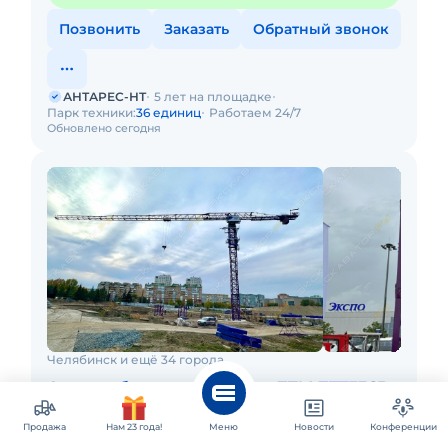
Позвонить
Заказать
Обратный звонок
АНТАРЕС-НТ
5 лет на площадке
Парк техники:
36 единиц
Работаем 24/7
Обновлено сегодня
Челябинск и ещё 34 города
Аренда башенного крана ZTM ZTT336B-
12t
Продажа
Нам 23 года!
Меню
Новости
Конференции
Минимальное время заказа: 8 ч.
Холодная аренда