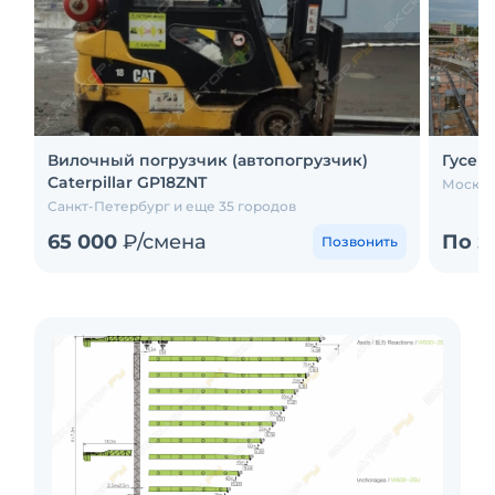
Вилочный погрузчик (автопогрузчик)
Гусени
Caterpillar GP18ZNT
Москва
Санкт-Петербург и еще 35 городов
65 000
₽/смена
По з
Позвонить