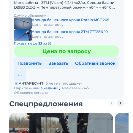
Монокабина - ZTM (Vision) 4.2x1.4x2.1м; Секция башни
L69B3 2х2х3 м; Температурный режим:- 40° ~ + 40° C;
-20° ~ + 40° C Высота свободного стояния под крюком
Другие объявления
60
Аренда башенного крана Potain MCT 205
Цена по запросу
Аренда башенного крана ZTM ZTT286-10
Цена по запросу
Показать еще 33 из 35
Цена по запросу
Позвонить
Заказать
Обратный звонок
АНТАРЕС-НТ
5 лет на площадке
Парк техники:
36 единиц
Работаем 24/7
Обновлено сегодня
Спецпредложения