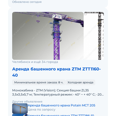
Обновлено сегодня
Челябинск и ещё 34 города
Аренда башенного крана ZTM ZTT1160-
40
Минимальное время заказа: 8 ч.
Холодная аренда
Монокабина - ZTM (Vision); Секция башни ZL35
3,5х3,5х5,7 м; Температурный режим:- 40° ~ + 40° C; -20°
~ + 40° C; Высота свободного стояния под крюком 81 м;
Другие объявления
Длин
Аренда башенного крана Potain MCT 205
Цена по запросу
Аренда башенного крана ZTM ZTT286-10