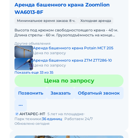
Аренда башенного крана Zoomlion
WA6013-8F
Минимальное время заказа: 8 ч.
Холодная аренда
Высота под крюком свободностоящего крана - 40 м.
Длина стрелы - 60 м. Грузоподъёмность на конце
стрелы 60 метров. - 1,3 тонны. Вылет при
Другие объявления
максимальной грузопо
Аренда башенного крана Potain MCT 205
Цена по запросу
Аренда башенного крана ZTM ZTT286-10
Цена по запросу
Показать еще 33 из 35
Цена по запросу
Позвонить
Заказать
Обратный звонок
АНТАРЕС-НТ
5 лет на площадке
Парк техники:
36 единиц
Работаем 24/7
Обновлено сегодня