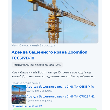
Челябинск и ещё 8 городов
Аренда башенного крана Zoomlion
TC6517B-10
Минимальное время заказа: 12 ч.
Кран башенный Zoomlion г/п 10 тонн в аренду "под
ключ". Для начала сотрудничества от Вас требуется
только техническое задание. Остальное мы берем на
Другие объявления
себя (от р
Аренда башенного крана JINNTA C6518P-10
Цена по запросу
Аренда башенного крана JINNTA C7026P-12
Цена по запросу
Показать еще 21 из 23