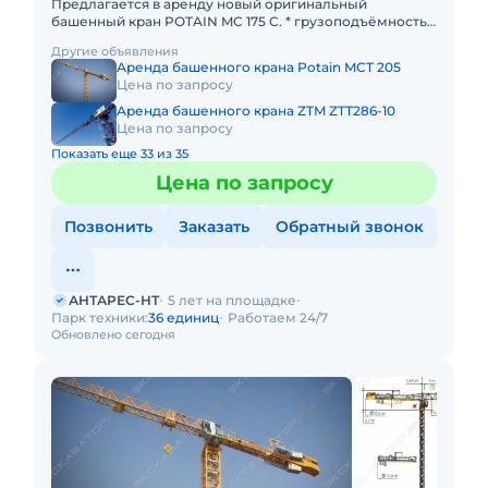
Предлагается в аренду новый оригинальный
башенный кран POTAIN MC 175 C. * грузоподъёмность
максимальная - 8 тонн; * грузоподъёмность на конце
Другие объявления
стрелы - 1,5 тон
Аренда башенного крана Potain MCT 205
Цена по запросу
Аренда башенного крана ZTM ZTT286-10
Цена по запросу
Показать еще 33 из 35
Цена по запросу
Позвонить
Заказать
Обратный звонок
АНТАРЕС-НТ
5 лет на площадке
Парк техники:
36 единиц
Работаем 24/7
Обновлено сегодня