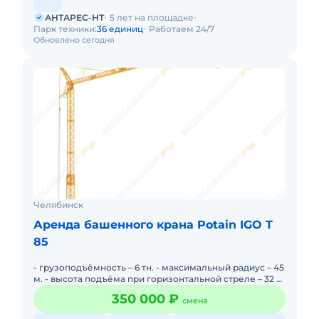
АНТАРЕС-НТ
5 лет на площадке
Парк техники:
36 единиц
Работаем 24/7
Обновлено сегодня
Челябинск
Аренда башенного крана Potain IGO T
85
- грузоподъёмность – 6 тн. - максимальный радиус – 45
м. - высота подъёма при горизонтальной стреле – 32 м.
- высота подьёма при поднятой стреле на 30 гра
350 000 ₽
смена