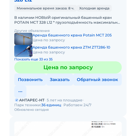
Минимальное время заказа: 8 ч.
Холодная аренда
В наличии НОВЫЙ оригинальный башенный кран
POTAIN MCТ 328 L12 * грузоподъёмность максимальная
- 12 тонн; * максимальный велет стрелы - 75 метров; *
Другие объявления
грузоподъ
Аренда башенного крана Potain MCT 205
Цена по запросу
Аренда башенного крана ZTM ZTT286-10
Цена по запросу
Показать еще 33 из 35
Цена по запросу
Позвонить
Заказать
Обратный звонок
АНТАРЕС-НТ
5 лет на площадке
Парк техники:
36 единиц
Работаем 24/7
Обновлено сегодня