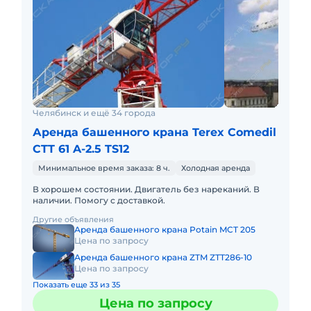
Челябинск и ещё 34 города
Аренда башенного крана Terex Comedil
CTT 61 A-2.5 TS12
Минимальное время заказа: 8 ч.
Холодная аренда
В хорошем состоянии. Двигатель без нареканий. В
наличии. Помогу с доставкой.
Другие объявления
Аренда башенного крана Potain MCT 205
Цена по запросу
Аренда башенного крана ZTM ZTT286-10
Цена по запросу
Показать еще 33 из 35
Цена по запросу