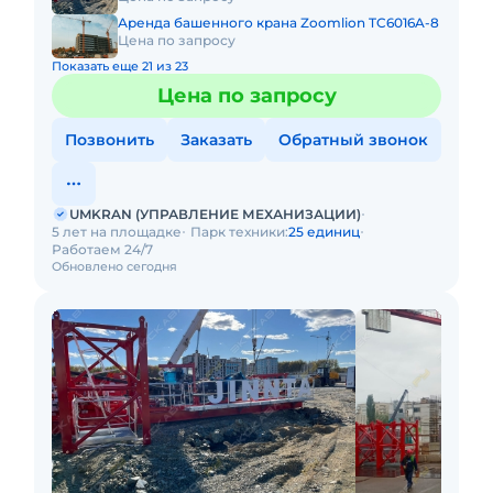
Аренда башенного крана Zoomlion TC6016A-8
Цена по запросу
Показать еще 21 из 23
Цена по запросу
Позвонить
Заказать
Обратный звонок
UMKRAN (УПРАВЛЕНИЕ МЕХАНИЗАЦИИ)
5 лет на площадке
Парк техники:
25 единиц
Работаем 24/7
Обновлено сегодня