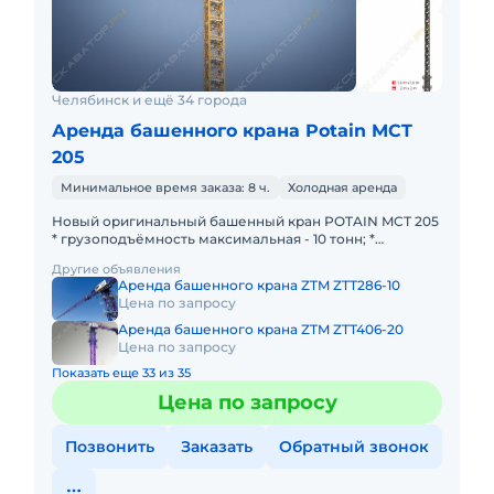
Челябинск и ещё 34 города
Аренда башенного крана Potain MCT
205
Минимальное время заказа: 8 ч.
Холодная аренда
Новый оригинальный башенный кран POTAIN MCТ 205
* грузоподъёмность максимальная - 10 тонн; *
грузоподъёмность на конце стрелы - 1,75 тонны;
Другие объявления
Способ перемещени
Аренда башенного крана ZTM ZTT286-10
Цена по запросу
Аренда башенного крана ZTM ZTT406-20
Цена по запросу
Показать еще 33 из 35
Цена по запросу
Позвонить
Заказать
Обратный звонок