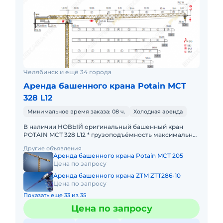
Челябинск и ещё 34 города
Аренда башенного крана Potain MCТ
328 L12
Минимальное время заказа: 08 ч.
Холодная аренда
В наличии НОВЫЙ оригинальный башенный кран
POTAIN MCТ 328 L12 * грузоподъёмность максимальная
- 12 тонн; * максимальный велет стрелы - 75 метров; *
Другие объявления
грузоподъ
Аренда башенного крана Potain MCT 205
Цена по запросу
Аренда башенного крана ZTM ZTT286-10
Цена по запросу
Показать еще 33 из 35
Цена по запросу