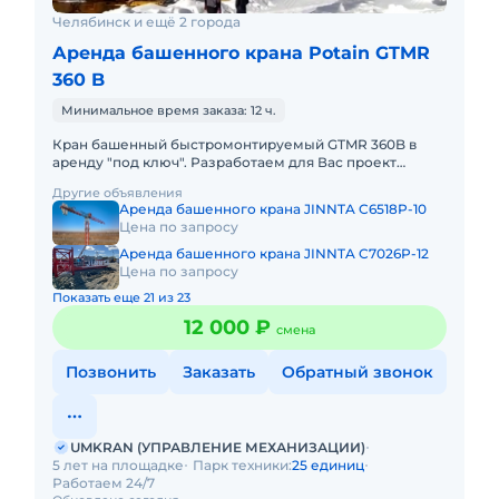
Челябинск и ещё 2 города
Аренда башенного крана Potain GTMR
360 B
Минимальное время заказа: 12 ч.
Кран башенный быстромонтируемый GTMR 360B в
аренду "под ключ". Разработаем для Вас проект
производства работ краном, своими силами доставим
Другие объявления
кран на объект, смо
Аренда башенного крана JINNTA C6518P-10
Цена по запросу
Аренда башенного крана JINNTA C7026P-12
Цена по запросу
Показать еще 21 из 23
12 000 ₽
смена
Позвонить
Заказать
Обратный звонок
UMKRAN (УПРАВЛЕНИЕ МЕХАНИЗАЦИИ)
5 лет на площадке
Парк техники:
25 единиц
Работаем 24/7