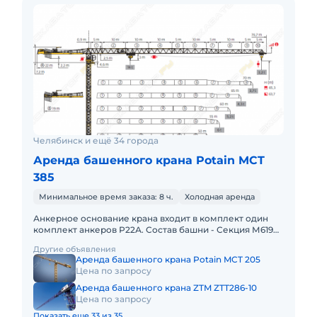
Челябинск и ещё 34 города
Аренда башенного крана Potain MCT
385
Минимальное время заказа: 8 ч.
Холодная аренда
Анкерное основание крана входит в комплект один
комплект анкеров Р22А. Состав башни - Секция М619А
(5,32 х 2,13 х 2,13 м) – 12 шт. Фундаментный анкер Р22А – 1
Другие объявления
Аренда башенного крана Potain MCT 205
Цена по запросу
Аренда башенного крана ZTM ZTT286-10
Цена по запросу
Показать еще 33 из 35