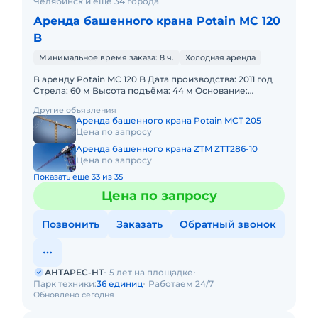
Челябинск и ещё 34 города
Аренда башенного крана Potain MC 120
B
Минимальное время заказа: 8 ч.
Холодная аренда
В аренду Potain MC 120 B Дата производства: 2011 год
Стрела: 60 м Высота подъёма: 44 м Основание:
анкерное крепление Тип секции: 1.6 х 1.6 х 3.0 м Кран д
Другие объявления
Аренда башенного крана Potain MCT 205
Цена по запросу
Аренда башенного крана ZTM ZTT286-10
Цена по запросу
Показать еще 33 из 35
Цена по запросу
Позвонить
Заказать
Обратный звонок
АНТАРЕС-НТ
5 лет на площадке
Парк техники:
36 единиц
Работаем 24/7
Обновлено сегодня