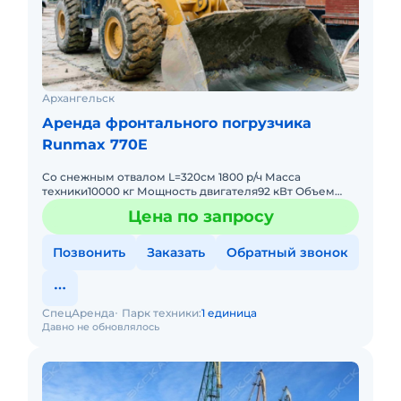
Архангельск
Аренда фронтального погрузчика
Runmax 770E
Со снежным отвалом L=320см 1800 р/ч Масса
техники10000 кг Мощность двигателя92 кВт Объем
ковша1,8 куб. м Общая длина (с ковшом на земле)6935
Цена по запросу
мм Общая высот
Позвонить
Заказать
Обратный звонок
СпецАренда
Парк техники:
1 единица
Давно не обновлялось