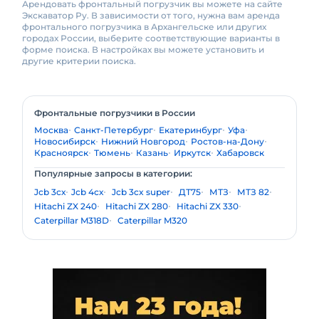
Арендовать фронтальный погрузчик вы можете на сайте
Экскаватор Ру. В зависимости от того, нужна вам аренда
фронтального погрузчика в Архангельске или других
городах России, выберите соответствующие варианты в
форме поиска. В настройках вы можете установить и
другие критерии поиска.
Фронтальные погрузчики в России
Москва
Санкт-Петербург
Екатеринбург
Уфа
Новосибирск
Нижний Новгород
Ростов-на-Дону
Красноярск
Тюмень
Казань
Иркутск
Хабаровск
Популярные запросы в категории:
Jcb 3cх
Jcb 4сх
Jcb 3cx super
ДТ75
МТЗ
МТЗ 82
Hitachi ZX 240
Hitachi ZX 280
Hitachi ZX 330
Caterpillar M318D
Caterpillar M320