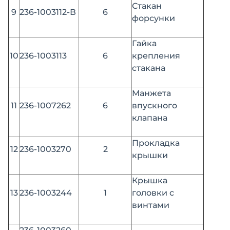
Стакан
9
236-1003112-В
6
форсунки
Гайка
10
236-1003113
6
крепления
стакана
Манжета
11
236-1007262
6
впускного
клапана
Прокладка
12
236-1003270
2
крышки
Крышка
13
236-1003244
1
головки с
винтами