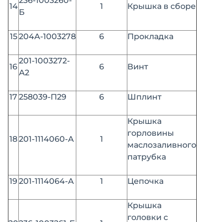
236-1003260-
14
1
Крышка в сборе
Б
15
204А-1003278
6
Прокладка
201-1003272-
16
6
Винт
А2
17
258039-П29
6
Шплинт
Крышка
горловины
18
201-1114060-А
1
маслозаливного
патрубка
19
201-1114064-А
1
Цепочка
Крышка
головки с