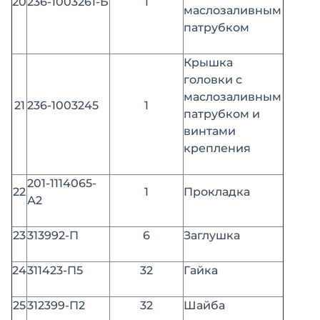
20
236-1003261-Б
1
маслозаливным
патрубком
Крышка
головки с
маслоза­ливным
21
236-1003245
1
патрубком и
винтами
крепления
201-1114065-
22
1
Прокладка
А2
23
313992-П
6
Заглушка
24
311423-П5
32
Гайка
25
312399-П2
32
Шайба