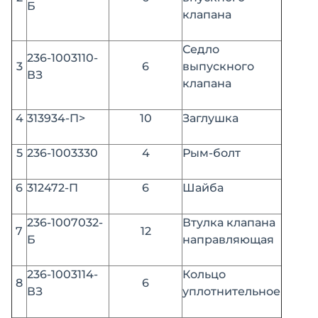
Б
клапана
Седло
236-1003110-
3
6
выпускного
ВЗ
клапана
4
313934-П>
10
Заглушка
5
236-1003330
4
Рым-болт
6
312472-П
6
Шайба
236-1007032-
Втулка клапана
7
12
Б
направляющая
236-1003114-
Кольцо
8
6
ВЗ
уплотнительное