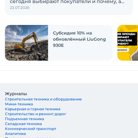
сегодня выбирают покупатели и почему, а
23.07.2026
также кого считают лидерами рынка?
Экскаватор Ру провёл исследование, чтобы
ответить на эти вопросы
Субсидия 10% на
обновлённый LiuGong
930E
Журналы
Строительная техника и оборудование
Мини-техника
Карьерная и горная техника
Строительство и ремонт дорог
Подъемная техника
Складская техника
Коммерческий транспорт
Аналитика