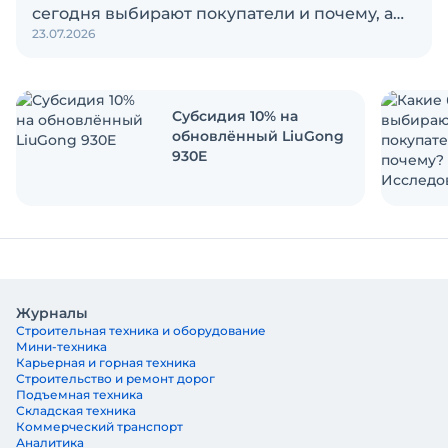
сегодня выбирают покупатели и почему, а
23.07.2026
также кого считают лидерами рынка?
Экскаватор Ру провёл исследование, чтобы
ответить на эти вопросы
Субсидия 10% на
обновлённый LiuGong
930E
Журналы
Строительная техника и оборудование
Мини-техника
Карьерная и горная техника
Строительство и ремонт дорог
Подъемная техника
Складская техника
Коммерческий транспорт
Аналитика