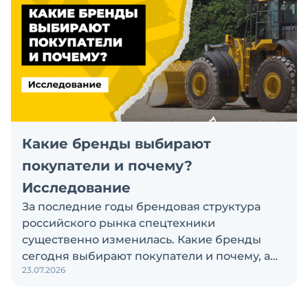
Какие бренды выбирают
покупатели и почему?
Исследование
За последние годы брендовая структура
российского рынка спецтехники
существенно изменилась. Какие бренды
сегодня выбирают покупатели и почему, а
23.07.2026
также кого считают лидерами рынка?
Экскаватор Ру провёл исследование, чтобы
ответить на эти вопросы