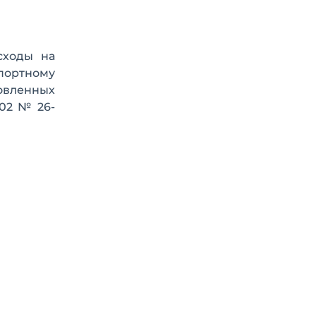
сходы на
портному
овленных
002 № 26-