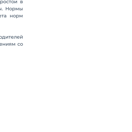
ростои в
ы. Нормы
ета норм
водителей
лениям со