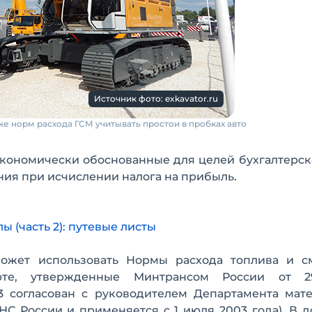
Источник фото: exkavator.ru
е норм расхода ГСМ учитывать простои в пробках авто
экономически обоснованные для целей бухгалтерск
ния при исчислении налога на прибыль.
 (часть 2): путевые листы
ожет использовать Нормы расхода топлива и с
рте, утвержденные Минтрансом России от 29
3 согласован с руководителем Департамента мате
НС России и применяется с 1 июля 2003 года). В 