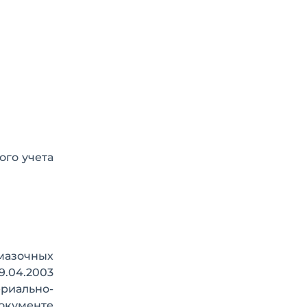
ого учета
мазочных
.04.2003
риально-
документе