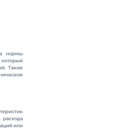
ые нормы
 который
ей. Такие
ническое
теристик
в расхода
заций или