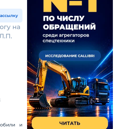
рассылку
огу на
Л.П.
;
мобили и