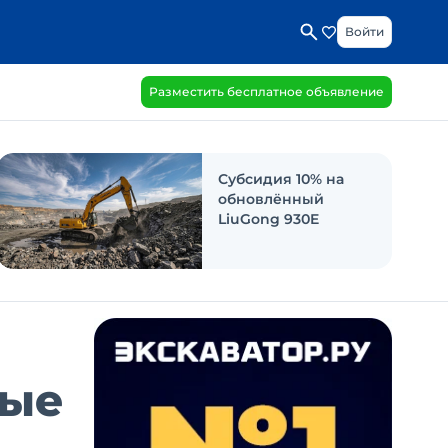
Войти
Разместить бесплатное объявление
Субсидия 10% на
обновлённый
LiuGong 930E
ные