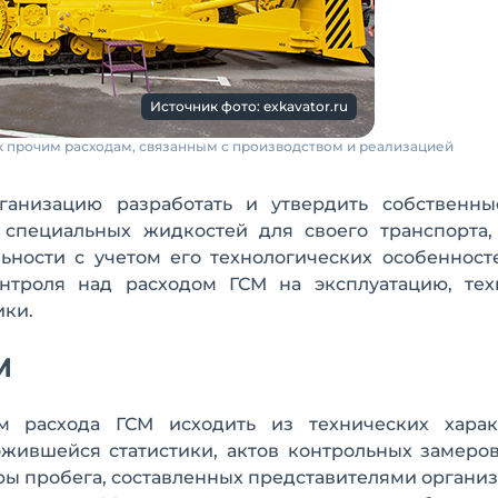
Источник фото: exkavator.ru
к прочим расходам, связанным с производством и реализацией
ганизацию разработать и утвердить собственн
 специальных жидкостей для своего транспорта,
ьности с учетом его технологических особенност
нтроля над расходом ГСМ на эксплуатацию, тех
ики.
М
 расхода ГСМ исходить из технических харак
ожившейся статистики, актов контрольных замеро
ры пробега, составленных представителями органи