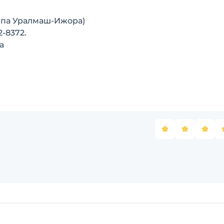
ппа Уралмаш-Ижора)
2-8372.
а