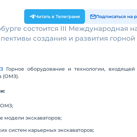
Читать в Телеграме
Подписаться на 
рбурге состоится III Международная н
пективы создания и развития горной
З
Горное оборудование и технологии, входящей 
 (ОМЗ).
и:
 ОМЗ;
е модели экскаваторов;
их систем карьерных экскаваторов;