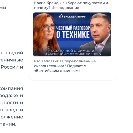
Какие бренды выбирают покупатели и
ми -
почему? Исследование
х стадий
сеничные
Кто заплатит за переполненные
склады техники? Подкаст с
 России и
«Балтийским лизингом»
компания
продаже и
нности и
шзавод и
одолжение
пании.