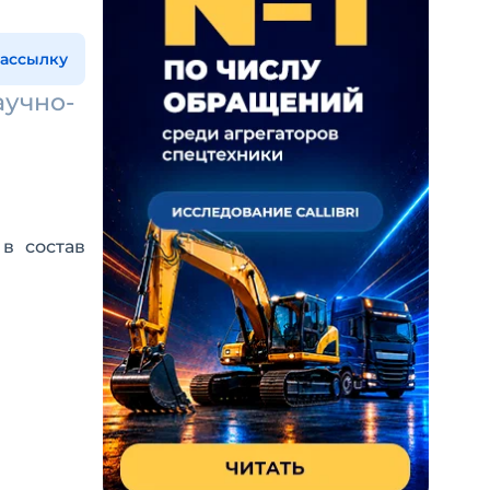
рассылку
аучно-
в состав