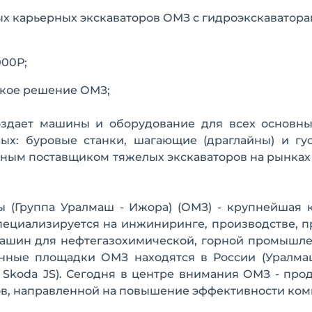
х карьерных экскаваторов ОМЗ с гидроэкскаватора
000Р;
ское решение ОМЗ;
оздает машины и оборудование для всех основны
ых: буровые станки, шагающие (драглайны) и гу
вным поставщиком тяжелых экскаваторов на рынках
 (Группа Уралмаш - Ижора) (ОМЗ) - крупнейшая 
пециализируется на инжиниринге, производстве, 
ашин для нефтегазохимической, горной промышле
енные площадки ОМЗ находятся в России (Уралма
и Skoda JS). Сегодня в центре внимания ОМЗ - пр
в, направленной на повышение эффективности ком