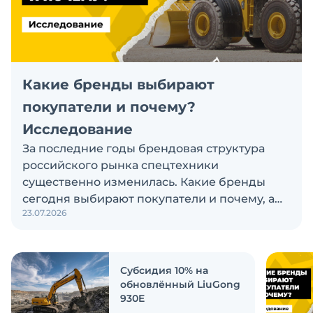
Какие бренды выбирают
покупатели и почему?
Исследование
За последние годы брендовая структура
российского рынка спецтехники
существенно изменилась. Какие бренды
сегодня выбирают покупатели и почему, а
23.07.2026
также кого считают лидерами рынка?
Экскаватор Ру провёл исследование, чтобы
ответить на эти вопросы
Субсидия 10% на
обновлённый LiuGong
930E