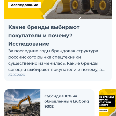
Какие бренды выбирают
покупатели и почему?
Исследование
За последние годы брендовая структура
российского рынка спецтехники
существенно изменилась. Какие бренды
сегодня выбирают покупатели и почему, а
23.07.2026
также кого считают лидерами рынка?
Экскаватор Ру провёл исследование, чтобы
ответить на эти вопросы
Субсидия 10% на
обновлённый LiuGong
930E