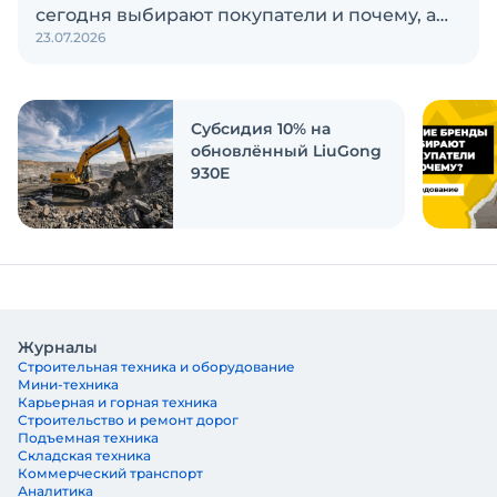
сегодня выбирают покупатели и почему, а
23.07.2026
также кого считают лидерами рынка?
Экскаватор Ру провёл исследование, чтобы
ответить на эти вопросы
Субсидия 10% на
обновлённый LiuGong
930E
Журналы
Строительная техника и оборудование
Мини-техника
Карьерная и горная техника
Строительство и ремонт дорог
Подъемная техника
Складская техника
Коммерческий транспорт
Аналитика