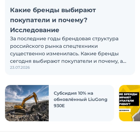
Какие бренды выбирают
покупатели и почему?
Исследование
За последние годы брендовая структура
российского рынка спецтехники
существенно изменилась. Какие бренды
сегодня выбирают покупатели и почему, а
23.07.2026
также кого считают лидерами рынка?
Экскаватор Ру провёл исследование, чтобы
ответить на эти вопросы
Субсидия 10% на
обновлённый LiuGong
930E