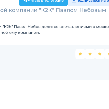
Читать в Телеграме
Подписаться на 
ной компании "К2К" Павлом Небовым
 "К2К" Павел Небов делится впечатлениями о моск
нной ему компании.