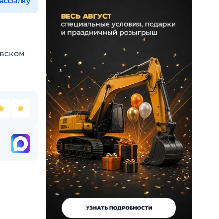
рассылку
овском