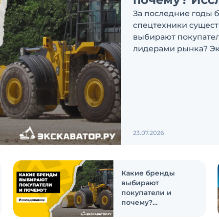
За последние годы 
спецтехники сущест
выбирают покупатели
лидерами рынка? Эк
ответить на эти воп
23.07.2026
Какие бренды
выбирают
покупатели и
почему?
Исследование