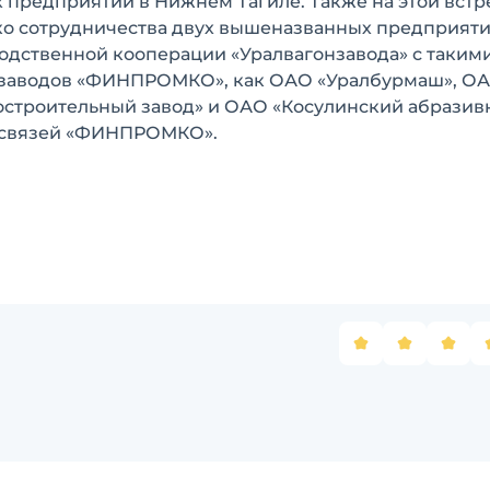
 предприятий в Нижнем Тагиле. Также на этой встр
ко сотрудничества двух вышеназванных предприяти
одственной кооперации «Уралвагонзавода» с таким
заводов «ФИНПРОМКО», как ОАО «Уралбурмаш», О
строительный завод» и ОАО «Косулинский абрази
х связей «ФИНПРОМКО».