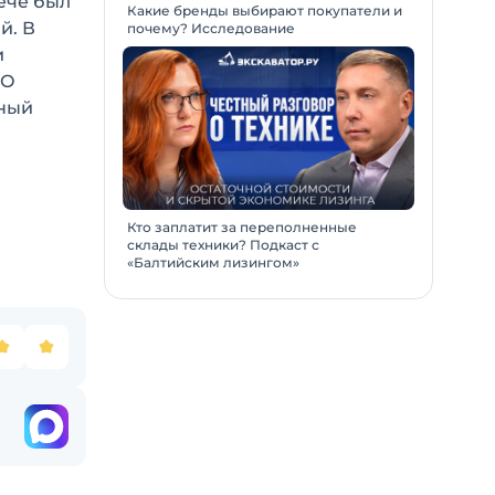
ече был
Какие бренды выбирают покупатели и
й. В
почему? Исследование
и
АО
вный
Кто заплатит за переполненные
склады техники? Подкаст с
«Балтийским лизингом»