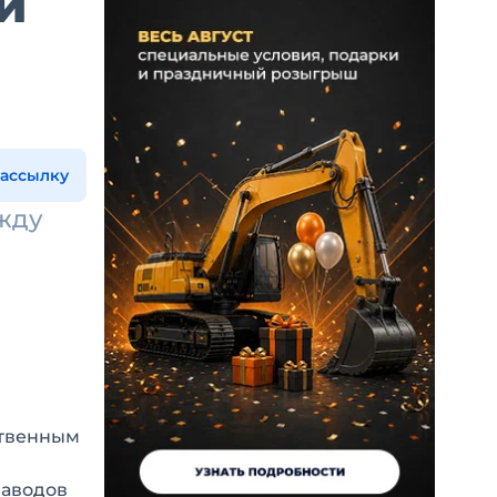
и
рассылку
жду
ственным
заводов