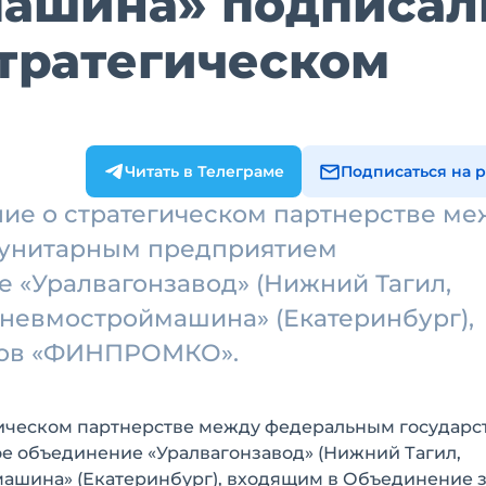
ашина» подписал
тратегическом
Читать в Телеграме
Подписаться на 
ие о стратегическом партнерстве ме
 унитарным предприятием
 «Уралвагонзавод» (Нижний Тагил,
Пневмостроймашина» (Екатеринбург),
дов «ФИНПРОМКО».
гическом партнерстве между федеральным государ
 объединение «Уралвагонзавод» (Нижний Тагил,
машина» (Екатеринбург), входящим в Объединение 