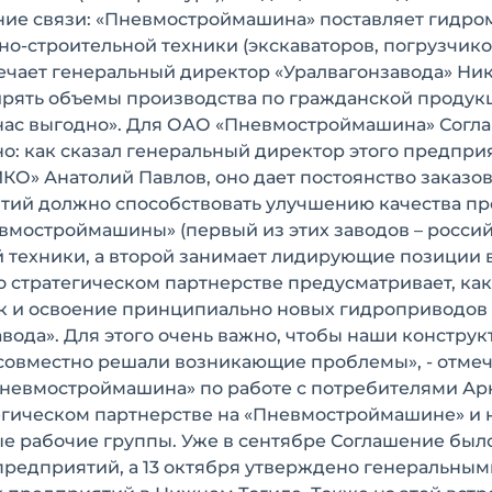
ие связи: «Пневмостроймашина» поставляет гидро
о-строительной техники (экскаваторов, погрузчико
мечает генеральный директор «Уралвагонзавода» Ни
ширять объемы производства по гражданской продук
 нас выгодно». Для ОАО «Пневмостроймашина» Согл
о: как сказал генеральный директор этого предпри
 Анатолий Павлов, оно дает постоянство заказов
ятий должно способствовать улучшению качества п
евмостроймашины» (первый из этих заводов – росси
 техники, а второй занимает лидирующие позиции 
 стратегическом партнерстве предусматривает, как
ак и освоение принципиально новых гидроприводов
вода». Для этого очень важно, чтобы наши конструк
 совместно решали возникающие проблемы», - отмеч
Пневмостроймашина» по работе с потребителями Ар
тегическом партнерстве на «Пневмостроймашине» и 
е рабочие группы. Уже в сентябре Соглашение было
редприятий, а 13 октября утверждено генеральным