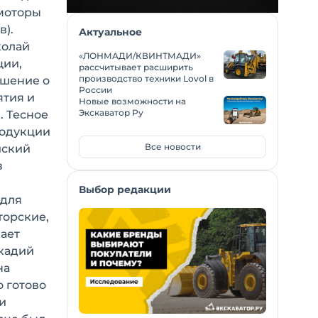
моторы
в).
Актуальное
колай
«ЛОНМАДИ/КВИНТМАДИ»
ции,
рассчитывает расширить
производство техники Lovol в
ашение о
России
ятия и
Новые возможности на
Экскаватор Ру
. Тесное
родукции
Все новости
йский
в
Выбор редакции
 для
торские,
ает
кадий
на
 готово
и