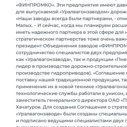
«ФИНПРОМКО». Эти предприятия имеют давн
для выпускаемой «Уралвагонзаводом» дорожн
«Наши заводы всегда были партнерами, - от
Малых. – И сейчас, когда мы планируем рас
иметь надежного партнера в этой сфере для
стратегическом партнерстве тоже очень важн
президент Объединения заводов «ФИНПРОМКО»
сотрудничество специалистов двух предпри
как «Уралвагонзавода», так и продукции «Пн
лидер в производстве дорожно-строительной
производстве гидроприводов). «Соглашение о
поставку нашей традиционной продукции, т
применения их в новой технике «Уралвагонза
технологические службы работали в унисон,
заместитель генерального директора ОАО «
Хачатуров. Для создания Соглашения о стра
«Уралвагонзаводе» были созданы специальны
и подписано ведущими специалистами двух п