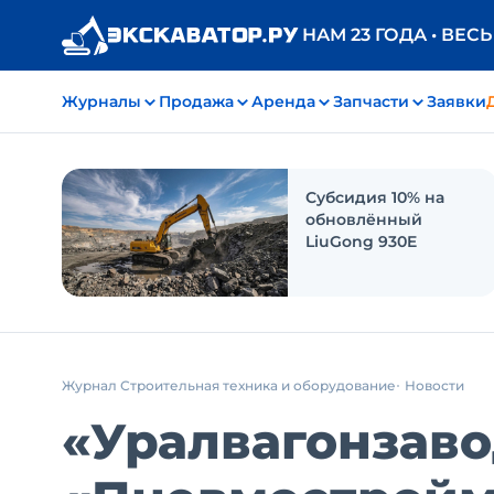
НАМ 23 ГОДА • ВЕС
Журналы
Продажа
Аренда
Запчасти
Заявки
Субсидия 10% на
обновлённый
LiuGong 930E
Журнал Строительная техника и оборудование
Новости
«Уралвагонзаво