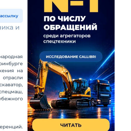
рассылку
ника и
народная
еринбурге
жения на
 отрасли
каватор,
спецмаш,
рубежного
ференций.