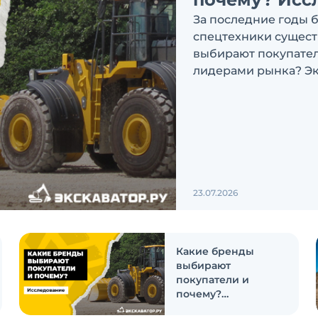
За последние годы 
спецтехники сущест
выбирают покупатели
лидерами рынка? Эк
ответить на эти воп
23.07.2026
Какие бренды
выбирают
покупатели и
почему?
Исследование