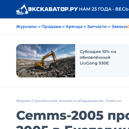
НАМ 23 ГОДА • ВЕС
Журналы
Продажа
Аренда
Запчасти
Заявки
Субсидия 10% на
обновлённый
LiuGong 930E
Журнал Строительная техника и оборудование
Новости
Cemms-2005 прой