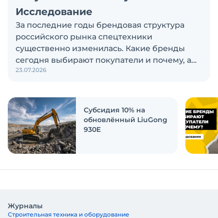
Исследование
За последние годы брендовая структура
российского рынка спецтехники
существенно изменилась. Какие бренды
сегодня выбирают покупатели и почему, а
23.07.2026
также кого считают лидерами рынка?
Экскаватор Ру провёл исследование, чтобы
ответить на эти вопросы
Субсидия 10% на
обновлённый LiuGong
930E
Журналы
Строительная техника и оборудование