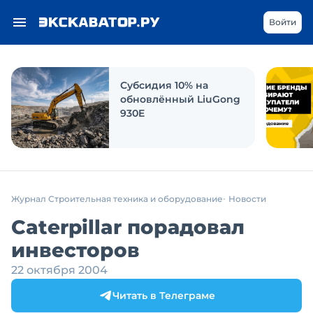
Войти
Субсидия 10% на
обновлённый LiuGong
930E
Журнал Строительная техника и оборудование
Новости
Caterpillar порадовал
инвесторов
22 октября 2004
Читать в Телеграме