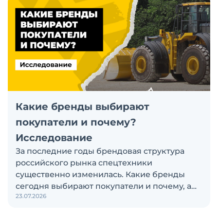
Какие бренды выбирают
покупатели и почему?
Исследование
За последние годы брендовая структура
российского рынка спецтехники
существенно изменилась. Какие бренды
сегодня выбирают покупатели и почему, а
23.07.2026
также кого считают лидерами рынка?
Экскаватор Ру провёл исследование, чтобы