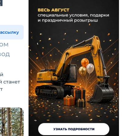
я
рассылку
ром
вод
ой
 станет
т