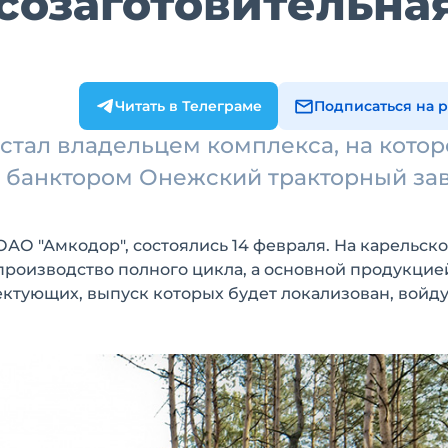
созаготовительна
Читать в Телеграме
Подписаться на 
стал владельцем комплекса, на кото
 банктором Онежский тракторный за
АО "Амкодор", состоялись 14 февраля. На карельск
роизводство полного цикла, а основной продукцией
ектующих, выпуск которых будет локализован, войду