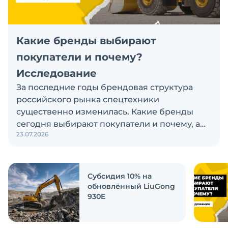
Какие бренды выбирают
покупатели и почему?
Исследование
За последние годы брендовая структура
российского рынка спецтехники
существенно изменилась. Какие бренды
сегодня выбирают покупатели и почему, а
23.07.2026
также кого считают лидерами рынка?
Экскаватор Ру провёл исследование, чтобы
ответить на эти вопросы
Субсидия 10% на
обновлённый LiuGong
930E