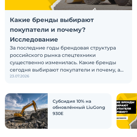
Какие бренды выбирают
покупатели и почему?
Исследование
За последние годы брендовая структура
российского рынка спецтехники
существенно изменилась. Какие бренды
сегодня выбирают покупатели и почему, а
23.07.2026
также кого считают лидерами рынка?
Экскаватор Ру провёл исследование, чтобы
ответить на эти вопросы
Субсидия 10% на
обновлённый LiuGong
930E