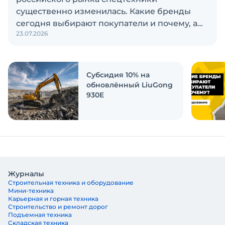
существенно изменилась. Какие бренды
сегодня выбирают покупатели и почему, а
23.07.2026
также кого считают лидерами рынка?
Экскаватор Ру провёл исследование, чтобы
ответить на эти вопросы
Субсидия 10% на
обновлённый LiuGong
930E
Журналы
Строительная техника и оборудование
Мини-техника
Карьерная и горная техника
Строительство и ремонт дорог
Подъемная техника
Складская техника