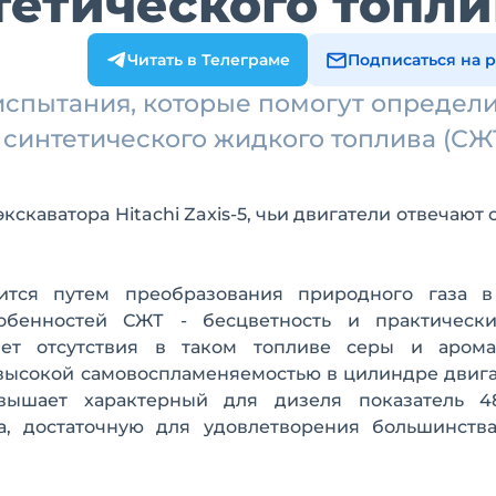
етического топли
Читать в Телеграме
Подписаться на 
 испытания, которые помогут определ
синтетического жидкого топлива (СЖ
кскаватора Hitachi Zaxis-5, чьи двигатели отвечают 
ится путем преобразования природного газа 
обенностей СЖТ - бесцветность и практическ
счет отсутствия в таком топливе серы и арома
 высокой самовоспламеняемостью в цилиндре двига
вышает характерный для дизеля показатель 48
а, достаточную для удовлетворения большинства