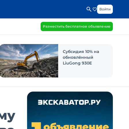
Войти
Разместить бесплатное объявление
Субсидия 10% на
обновлённый
LiuGong 930E
мму