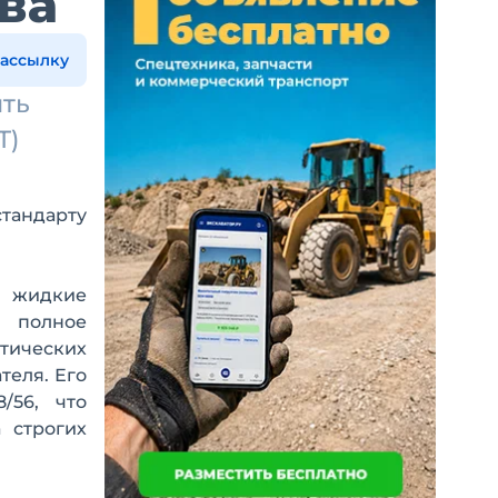
ва
рассылку
ить
Т)
стандарту
в жидкие
и полное
тических
теля. Его
/56, что
 строгих