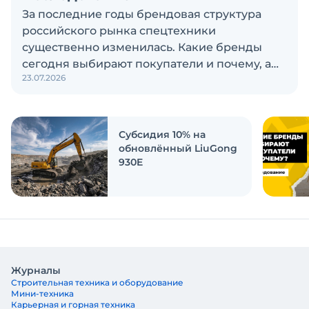
За последние годы брендовая структура
российского рынка спецтехники
существенно изменилась. Какие бренды
сегодня выбирают покупатели и почему, а
23.07.2026
также кого считают лидерами рынка?
Экскаватор Ру провёл исследование, чтобы
ответить на эти вопросы
Субсидия 10% на
обновлённый LiuGong
930E
Журналы
Строительная техника и оборудование
Мини-техника
Карьерная и горная техника