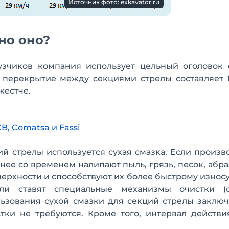
Источник фото: exkavator.ru
но оно?
узчиков компания использует цельный оголовок 
 перекрытие между секциями стрелы составляет 1
жестче.
, Comatsa и Fassi
 стрелы используется сухая смазка. Если произв
 нее со временем налипают пыль, грязь, песок, абр
верхности и способствуют их более быстрому износу
ели ставят специальные механизмы очистки (о
ьзования сухой смазки для секций стрелы заключ
тки не требуются. Кроме того, интервал действи