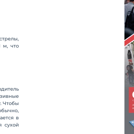
стрелы,
 м, что
одитель
азивные
. Чтобы
бычно,
ается в
я сухой