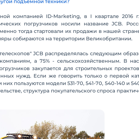
ругой подъемной техники?
ой компанией ID-Marketing, в I квартале 2016 г
ических погрузчиков носили название JCB. Рос
менно тогда стартовали их продажи в нашей стране)
ляры собираются на территории Великобритании.
"телескопов" JCB распределялась следующим образ
компаниям, а 75% - сельскохозяйственным. В на
огрузчиков закупается для строительных проектов
нных нужд. Если же говорить только о первой ка
их пользуются модели 531-70, 541-70, 540-140 и 540
ельстве, структура покупательского спроса практич