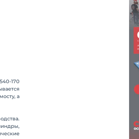
540-170
ывается
мосту, а
одства.
линдры,
ические