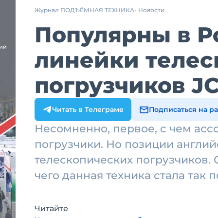
Журнал ПОДЪЁМНАЯ ТЕХНИКА
Новости
Популярны в Р
линейки телес
погрузчиков J
Читать в Телеграме
Подписаться на р
Несомненно, первое, с чем ассо
погрузчики. Но позиции англий
телескопических погрузчиков. 
чего данная техника стала так
Читайте