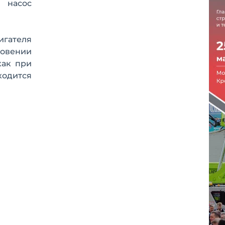
 насос
игателя
новении
как при
одится