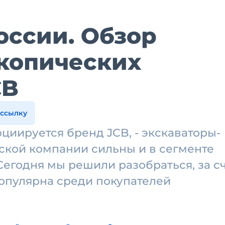
оссии. Обзор
копических
CB
ассылку
циируется бренд JCB, - экскаваторы-
ской компании сильны и в сегменте
Сегодня мы решили разобраться, за с
 популярна среди покупателей