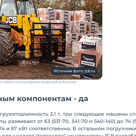
Источник фото: jcb.ru
 из самых популярных моделей в России
нным компонентам - да
грузоподъемность 3,1 т, три следующие машины с
ы развивают от 63 (531-70, 541-70 и 540-140) до 74 (
74 и 97 кВт соответственно. В остальном погрузчик
то для каждого "телескопа" конструкторы JCB разраб