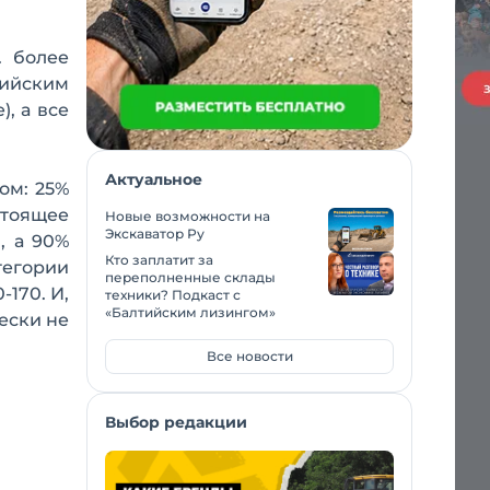
. более
сийским
, а все
Актуальное
ом: 25%
стоящее
Новые возможности на
Экскаватор Ру
, а 90%
Кто заплатит за
тегории
переполненные склады
-170. И,
техники? Подкаст с
«Балтийским лизингом»
ески не
Все новости
Выбор редакции