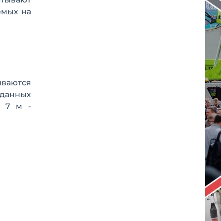
емых на
иваются
 данных
о 7 м -