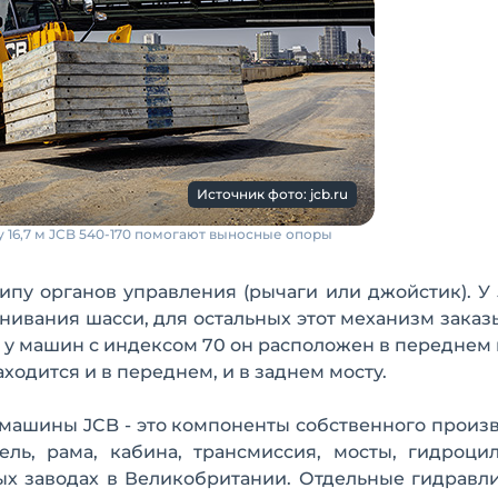
Источник фото: jcb.ru
у 16,7 м JCB 540-170 помогают выносные опоры
ипу органов управления (рычаги или джойстик). У 
нивания шасси, для остальных этот механизм заказ
о у машин с индексом 70 он расположен в переднем 
аходится и в переднем, и в заднем мосту.
 машины JCB - это компоненты собственного произв
ль, рама, кабина, трансмиссия, мосты, гидроци
ых заводах в Великобритании. Отдельные гидравл