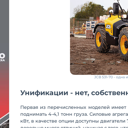
JCB 531-70 - одна
Унификации - нет, собстве
Первая из перечисленных моделей имеет 
поднимать 4-4,1 тонн груза. Силовые агрегат
кВт, в качестве опции доступны двигатели 
довольно много отличий, начиная с того, ч