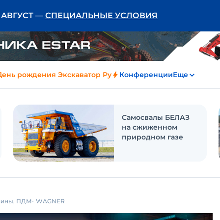
Ь АВГУСТ —
СПЕЦИАЛЬНЫЕ УСЛОВИЯ
День рождения Экскаватор Ру
Конференции
Еще
Самосвалы БЕЛАЗ
на сжиженном
природном газе
шины, ПДМ
WAGNER