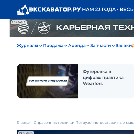
НАМ 23 ГОДА • ВЕС
РЕКЛАМА
Журналы
Продажа
Аренда
Запчасти
Заявки
Футеровка в
цифрах: практика
Wearfors
Главная
Справочник техники
Погрузочно-доставочные ма
РЕКЛАМА