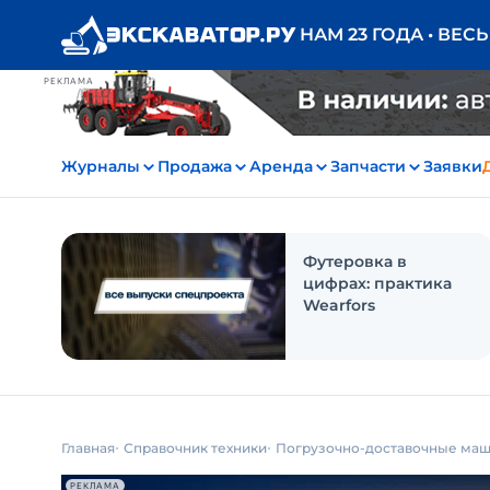
НАМ 23 ГОДА • ВЕС
РЕКЛАМА
Журналы
Продажа
Аренда
Запчасти
Заявки
Футеровка в
цифрах: практика
Wearfors
Главная
Справочник техники
Погрузочно-доставочные ма
РЕКЛАМА