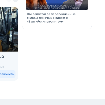
Кто заплатит за переполненные
склады техники? Подкаст с
«Балтийским лизингом»
ый
Подъемник ножничный RUNSHARE
Элек
RX1008
(эле
дов
Екатеринбург и еще 3 города
Магад
1 150 000
₽
3 2
озвонить
Позвонить