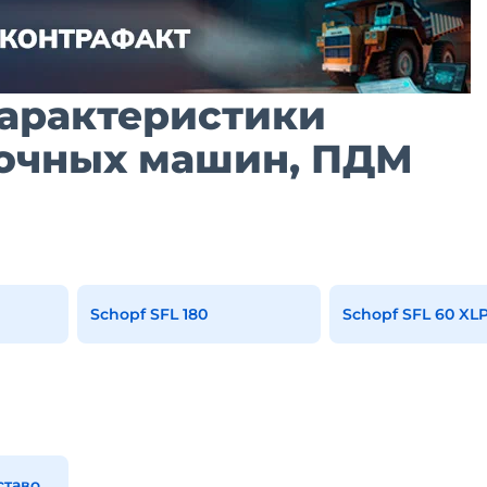
характеристики
вочных машин, ПДМ
Schopf SFL 180
Schopf SFL 60 XL
Все погрузочно-доставочные машины, пдм