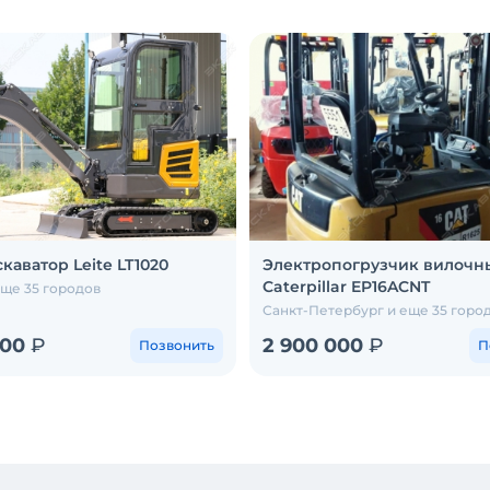
каватор Leite LT1020
Электропогрузчик вилочн
Caterpillar EP16ACNT
еще 35 городов
Санкт-Петербург и еще 35 горо
000
₽
2 900 000
₽
Позвонить
П