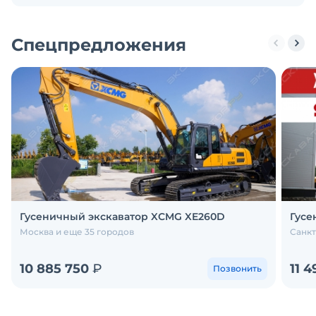
Спецпредложения
Гусеничный экскаватор XCMG XE260D
Гусе
Москва и еще 35 городов
Санкт
10 885 750
₽
11 
Позвонить