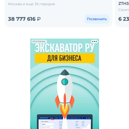
ZTH3
Москва и еще 35 городов
Санкт
38 777 616
₽
6 2
Позвонить
РЕКЛАМА