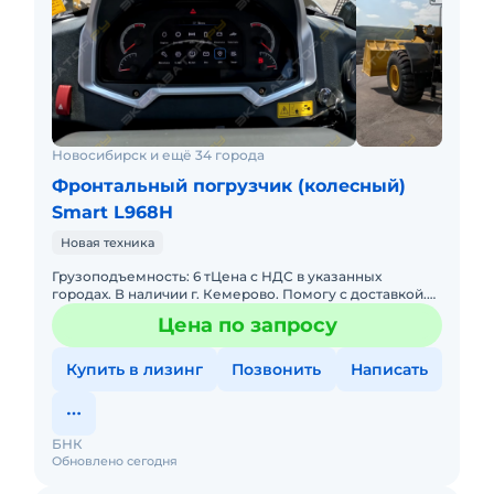
Новосибирск и ещё 34 города
Фронтальный погрузчик (колесный)
Smart L968H
Новая техника
Грузоподъемность: 6 тЦена с НДС в указанных
городах. В наличии г. Кемерово. Помогу с доставкой.
Возможна продажа в лизинг.•масса машины 21180
Цена по запросу
кг.•двиг
Купить в лизинг
Позвонить
Написать
БНК
Обновлено сегодня