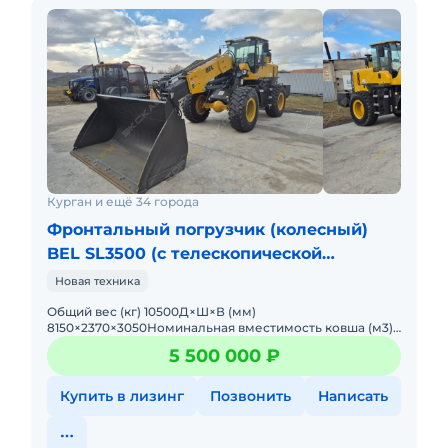
Курган и ещё 34 города
Фронтальный погрузчик (колесный)
BEL SL3500 (с телескопической
стрелой)
Новая техника
Общий вес (кг) 10500Д×Ш×В (мм)
8150×2370×3050Номинальная вместимость ковша (м3)
2Номинальная нагрузка (кг) 3000Максимальная
5 500 000 ₽
высота сброс
Купить в лизинг
Позвонить
Написать