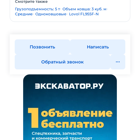
Смотрите также
Грузоподъемность: 5 т
Объем ковша: 3 куб. м
Средние
Одноковшовые
Lovol FL955F-N
Позвонить
Написать
Обратный звонок