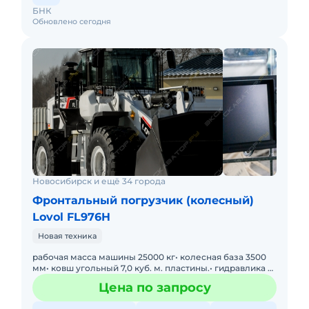
БНК
Обновлено сегодня
Новосибирск и ещё 34 города
Фронтальный погрузчик (колесный)
Lovol FL976H
Новая техника
рабочая масса машины 25000 кг• колесная база 3500
мм• ковш угольный 7,0 куб. м. пластины.• гидравлика –
тандемный шестеренчатый и аксиально
Цена по запросу