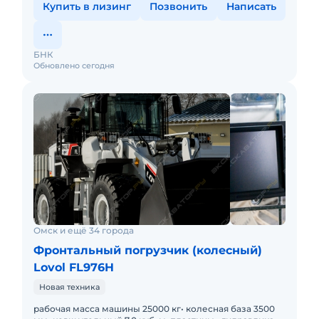
Купить в лизинг
Позвонить
Написать
БНК
Обновлено сегодня
Омск и ещё 34 города
Фронтальный погрузчик (колесный)
Lovol FL976H
Новая техника
рабочая масса машины 25000 кг• колесная база 3500