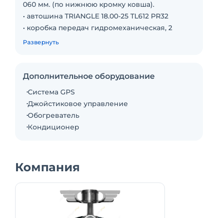
060 мм. (по нижнюю кромку ковша).
• автошина TRIANGLE 18.00-25 TL612 PR32
• коробка передач гидромеханическая, 2
вперед + 1 назад
Развернуть
• отопитель, кондиционер, фильтр салона
• управление джойстиком, фильтр пилотной
линии.
Дополнительное оборудование
• габаритные размеры 7880х2550х3430 мм.
Система GPS
Масса 16570кг.
Джойстиковое управление
• скорость до 42 км/ч.
Обогреватель
• Navtelecom SMART S-2651 - навигационное
Кондиционер
оборудование
Цена с НДС.
Склад запасных частей. Сервисная горячая
Компания
линия. Заводская гарантия. Полная
документация.
Локация техники г. Кемерово. Цена г.
Кемерово.