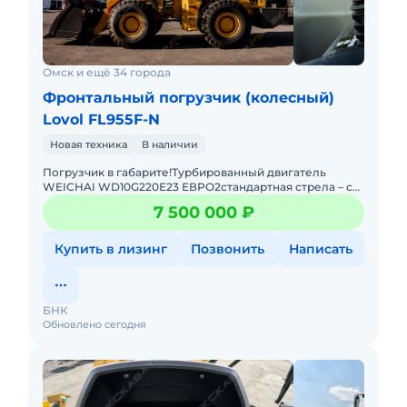
Омск и ещё 34 города
Фронтальный погрузчик (колесный)
Lovol FL955F-N
Новая техника
В наличии
Погрузчик в габарите!Турбированный двигатель
WEICHAI WD10G220Е23 ЕВРО2стандартная стрела – с
высотой выгрузки 3 060 мм. (по нижнюю кромку
7 500 000 ₽
ковша).автошина
Купить в лизинг
Позвонить
Написать
БНК
Обновлено сегодня