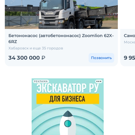
Бетононасос (автобетононасос) Zoomlion 62X-
Само
6RZ
Москв
Хабаровск и еще 35 городов
34 300 000
₽
9 9
Позвонить
РЕКЛАМА