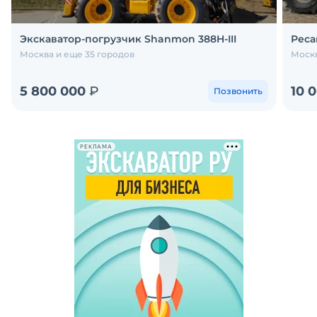
Экскаватор-погрузчик Shanmon 388H-III
Реса
Москва и еще 35 городов
Москв
5 800 000
₽
10 
Позвонить
РЕКЛАМА