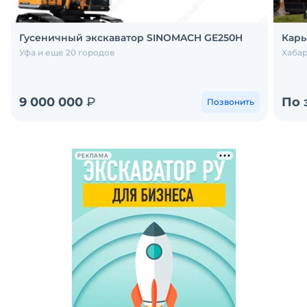
Гусеничный экскаватор SINOMACH GE250H
Карь
Уфа и еще 20 городов
Хабар
9 000 000
₽
По 
Позвонить
РЕКЛАМА