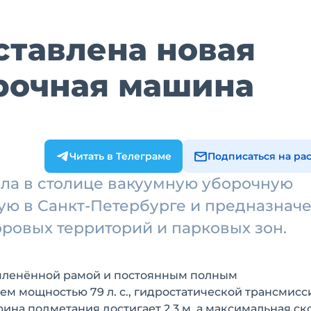
ставлена новая
рочная машина
Читать в Телеграме
Подписаться на ра
ла в столице вакуумную уборочную
ю в Санкт-Петербурге и предназнач
оровых территорий и парковых зон.
очленённой рамой и постоянным полным
м мощностью 79 л. с., гидростатической трансмисс
рина подметания достигает 2,3 м, а максимальная ск