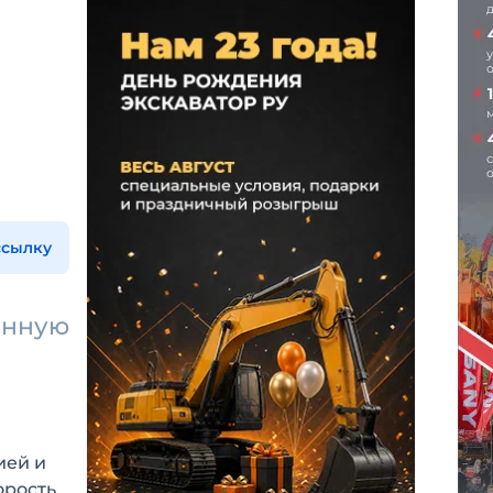
ссылку
енную
ией и
орость