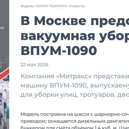
Журнал МИНИ-ТЕХНИКА
Новости
В Москве пред
вакуумная убо
ВПУМ-1090
22 мая 2026
Компания «Митракс» представи
машину ВПУМ-1090, выпускаему
для уборки улиц, тротуаров, дв
Модель построена на шасси с шарнирно-с
приводом; оснащается дизельным двигателе
бункером для смёта объёмом 1,4 куб. м. Ши