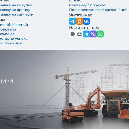
елям
О нас
заявку на покупку
Реклама/О проекте
заявку на аренду
Пользовательское соглашение
аявку на запчасти
Читать нас
ам
ие объявлений
Написать нам
 реклама
рекалма
истории успеха
онференции