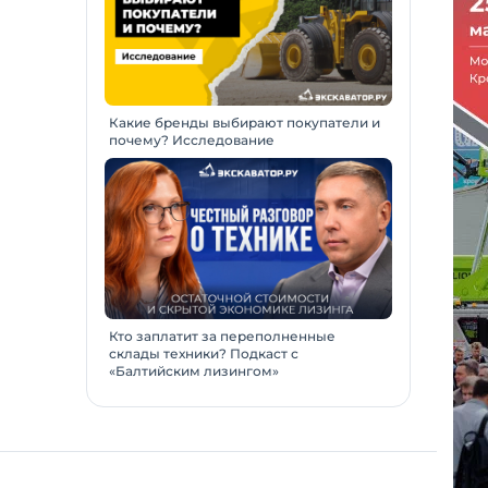
Какие бренды выбирают покупатели и
почему? Исследование
Кто заплатит за переполненные
склады техники? Подкаст с
«Балтийским лизингом»