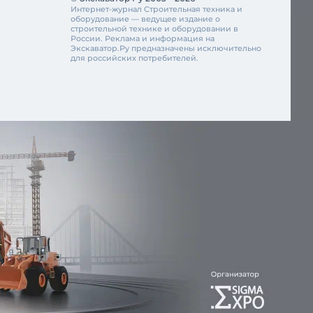
Интернет-журнал Строительная техника и
оборудование — ведущее издание о
строительной технике и оборудовании в
России. Реклама и информация на
Экскаватор.Ру предназначены исключительно
для российских потребителей.