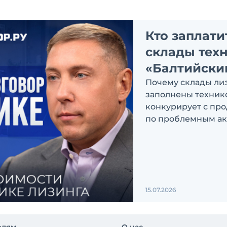
Кто заплат
склады техн
«Балтийски
Почему склады ли
заполнены технико
конкурирует с пр
по проблемным ак
или клиент? Эти и
Сапожковым, перв
директора компан
15.07.2026