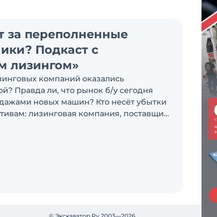
ит за переполненные
ики? Подкаст с
м лизингом»
зинговых компаний оказались
й? Правда ли, что рынок б/у сегодня
одажами новых машин? Кто несёт убытки
тивам: лизинговая компания, поставщик
 другие вопросы обсуждаем с Антоном
ым заместителем генерального
ии «Балтийский лизинг»
© Экскаватор Ру 2003—2026