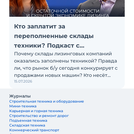
Кто заплатит за
переполненные склады
техники? Подкаст с
Почему склады лизинговых компаний
«Балтийским лизингом»
оказались заполнены техникой? Правда
ли, что рынок б/у сегодня конкурирует с
продажами новых машин? Кто несёт
15.07.2026
убытки по проблемным активам:
лизинговая компания, поставщик или
Журналы
клиент? Эти и другие вопросы
Строительная техника и оборудование
обсуждаем с Антоном Сапожковым,
Мини-техника
первым заместителем генерального
Карьерная и горная техника
Строительство и ремонт дорог
директора компании «Балтийский
Подъемная техника
лизинг»
Складская техника
Коммерческий транспорт