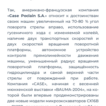
Так, американо-французская компа­ния
«
Case Poclain S.A
.» относит к досто­инствам
своих машин увеличенный на 70-80 % угол
поворота стрелы вправо, использование
гусеничного хода с из­меняемой колеёй,
наличие двух транс­портных скоростей и
двух скоростей вращения поворотной
платформы, ав­тономное устройство
контроля прямо­линейности движения
машины, умень­шенный радиус вращения
поворотной платформы, защищённость
гидроци­линдра и самой верхней части
стрелы от повреждений при работе.
Компания «CASE», начиная с весенней
мюнхен­ской выставки «BAUMA-2004», на ко­
торой были впервые продемонстриро­ваны
две новые модели микроэкскава­торов СХ16В