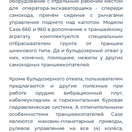
оборудование с отдельным рабочим местом
для оператора-экскаваторщика - спереди
самохода, причём сиденье с рычагами
управления поднято над капотом. Модели
Case 660 и 960 в дополнение к траншейному
агрегату комплектуются специальным
отбрасывателем грунта от траншеи
шнекового типа. Да и бульдозерный отвал у
них, ко­нечно, помощнее, нежели у других
само­ходных траншеекопателей.
Кроме бульдозерного отвала, пользо­вателям
предлагаются и другие полез­ные при
работе орудия: вибрационный плуг,
кабелеукладчик и горизонтальная буровая
гидравлическая система. А от­личительными
особенностями транше­екопателей Case
являются маховик-планетарные приводы,
рулевое управ­ление на все (4) колёса,