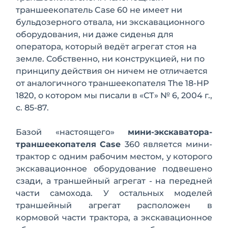
траншеекопатель Case 60 не имеет ни
бульдозерного отвала, ни экскавационного
оборудования, ни даже сиденья для
оператора, который ведёт агрегат стоя на
земле. Собственно, ни конструкцией, ни по
принципу действия он ничем не отли­чается
от аналогичного траншеекопателя The 18-НР
1820, о котором мы писали в «СТ» № 6, 2004 г.,
с. 85-87.
Базой «настоящего»
мини-экскавато­ра-
траншеекопателя
Case
360 является мини-
трактор с одним рабочим местом, у которого
экскавационное оборудова­ние подвешено
сзади, а траншейный аг­регат - на передней
части са­мохода. У остальных моделей
траншейный агрегат располо­жен в
кормовой части трактора, а экскавационное