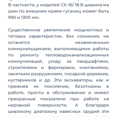
В частности, у моделей СХ-16/ 18 В ширина ма
шин по внешним краям гусениц может быть
990 и 1300 мм.
Существенное увеличение мощностных и
тяговых характеристик, без со­мнения, не
останется незамеченным
коммунальщиками, выполняющими ра­боты
по ремонту тепловодоканализационных
коммуникаций, уходу за ланд­шафтами,
строителями и фермерами, компаниями,
занятыми разрушением, посадкой деревьев,
кустарников и др. Эти экскаваторы, как и
прежнее их по­коление, безотказны в
работе, просты в обслуживании и имеют
прекрасные по­казатели при работе на
неровной поверхности. А благодаря
широкому диа­пазону навесных орудий эти