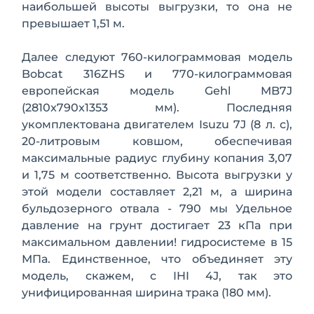
наибольшей высоты выгрузки, то она не
превышает 1,51 м.
Далее следуют 760-килограммо­вая модель
Bobcat 316ZHS и 770-килограммовая
европейская мо­дель Gehl MB7J
(2810x790x1353 мм). Последняя
укомплектована двигателем Isuzu 7J (8 л. с),
20-литровым ковшом, обеспечивая
максимальные радиус глубину копания 3,07
и 1,75 м соответственно. Высота выгрузки у
этой модели составляет 2,21 м, а ширина
бульдозерного отвала - 790 мы Удельное
давление на грунт достигает 23 кПа при
максимальном давлении! гидросистеме в 15
МПа. Единствен­ное, что объединяет эту
модель, скажем, с IHI 4J, так это
унифицирован­ная ширина трака (180 мм).