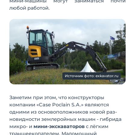
мини-ма­шины могут заниматься почти
любой работой.
Источник фото: exkavator.ru
Заметим при этом, что конструкторы
компании «Case Poclain S.A.» являются
одними из основоположников новой раз­
новидности землеройных машин - гиб­рида
микро- и
мини-экскаваторов
с лёг­ким
траншеекопателем. Маломощный