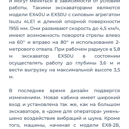
и могут ме­няться в зави­симости от ус­ловий
работы. Такими экска­ваторами яв­ляются
моде­ли EX40U и EX50U с силовым агрегатом
Isuzu 4LE1 и длиной опорной поверхности
1955 мм. Они развивают скорость до 4,5 км/ч,
имеют возможность поворота стрелы влево
на 60° и вправо на 80° и исполь­зования 2-
метрового отвала. При рабо­чем радиусе в 5,8
м экскаватор EX50U в состоянии
осуществлять работу до глуби­ны 3,6 м и
вести выгрузку на максималь­ной высоте 3,5
м.­­­
В последнее время дизайн
подвергся
изменени­ям. Новая кабина имеет широкий
вход и установлена так же, как на большом
экс­каваторе, в «доме для оператора» умень­
шено воздействие вибраций и шума. Кроме
того, машины, начиная с модели ЕХ8-2В,