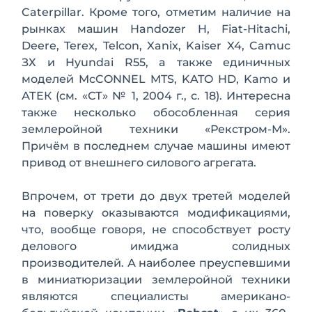
Caterpillar. Кроме того, отметим наличие на
рынках машин Handozer H, Fiat-Hitachi,
Deere, Terex, Telcon, Xanix, Kaiser X4, Camuc
ЗХ и Hyundai R55, a также единичных
моделей McCONNEL MTS, KATO HD, Kamo и
АТЕК (см. «СТ» № 1, 2004 г., с. 18). Интересна
также несколько обособленная серия
земле­ройной техники «Рекстром-М».
Причём в последнем случае машины имеют
привод от внешнего силового агрегата.
Впрочем, от трети до двух третей моде­лей
на поверку оказываются модифика­циями,
что, вообще говоря, не способст­вует росту
делового имиджа солидных
производителей. А наиболее преуспев­шими
в миниатюризации землеройной техники
являются специалисты амери­кано-