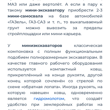
МАЗ или даже вертолёт. А если в пару к
такому
мини-экс­каватору
приобрести 2-3
мини-самосвала
на базе автомобилей
«ГАЗель», ГАЗ-САЗ и т. п., то выкапываемый
грунт можно вывозить за пределы
стройплощадки или мини-карьера.
У
миниэкскаваторов
классическая
компоновка с полным функциональным
подобием полноразмерным экскаваторам. В
качестве главного рабочего обо­рудования
используется компактный ковш,
прикреплённый на конце рукояти, другой
конец которой сочленён со стре­лой по
схеме «обратная лопата». Иногда рукоять, на
которую навешен ковш, од­новременно
является
гидромолотом
, что создаёт
удобство при землеройных ра­ботах на