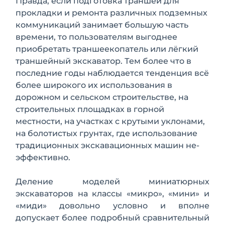
Правда, если подготовка траншей для
прокладки и ремонта различных под­земных
коммуникаций занимает боль­шую часть
времени, то пользователям выгоднее
приобретать траншеекопа­тель или лёгкий
траншейный экскаватор. Тем более что в
последние годы наблюдается тенденция всё
более ши­рокого их использования в
дорожном и сельском строительстве, на
строительных площадках в горной
местности, на участках с крутыми уклонами,
на бо­лотистых грунтах, где ис­пользование
традиционных экскавационных машин не­
эффективно.
Деление моделей миниатюрных
экскаваторов на классы «микро», «мини» и
«миди» довольно условно и вполне
допускает более подробный сравнительный