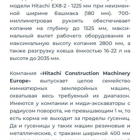
модели Hitachi EX8-2 - 1225 мм при неизмен­
ной ширине башмака (180 мм). 700-
миллиметровая рукоять обеспечивает
копание на глубину до 1525 мм, макси­
мальный вылет рабочего оборудования и
максимальную высоту копания 2800 мм, а
также разгрузку ковша ёмкостью 16-22 л на
высоте до 2035 мм.
Компания «
Hitachi Construction Machinery
Europe
» выпускает целое семейство
миниатюрных землеройных машин,
охватывая весь требуемый их диапазон.
Имеются у компании и миди-экскаваторы с
радиусом поворота, не пре­вышающим 1 м, то
есть корма не выходит за пределы гусениц.
Да и гусе­ницы у таких машин рези­новые и
ме­таллические, с траками ши­риной 400 мм