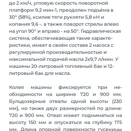
до 2 км/ч, угловую скорость поворотной
платформ 9,2 мин-1, преодолен подъёма в
30° (58%), ксилие тяги рукояти 5,8 кН и
копания 9,6 -. а также поворот стрелы влево
на угол 90° и вправо - на 50°. Гидравлическая
система, обеспечивающая такие характе­
ристики, имеет в своём составе 2 насоса с
регулируемой производительностью и
максимальной подачей масла 2x9,7 л/мин. У
машины 20-литровый топливный бак и 12-
литровый бак для масла.
Колея машины фиксируется при не­
обходимости на ширине 720 и 900 мм.
Бульдозерные отвалы одной высоты (230
мм], но также двух размерностей по длине:
720 и 900 мм. Отвал может подниматься на
высоту 150 мм и опус­каться на глубину 175
мм. Длина опор­ной поверхности гусеницы