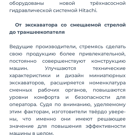
оборудованы новой трёхнасосной
гидравлической системой Hitachi.
От экскаватора со смещае­мой стрелой
до траншееко­пателя
Ведущие производители, стремясь сделать
свою продукцию более привлекательной,
постоянно совершенству­ют конструкцию
машин. Улучшаются технические
характеристики и дизайн миниатюрных
экскавато­ров, расширяется номенк­латура
сменных рабочих органов, повышаются
уровни комфорта и безо­пасности для
оператора. Судя по вниманию, уделяемому
этим факторам, изготовители твёрдо увере­
ны, что именно они имеют решающее
значение для повышения эффективнос­ти
машины в целом.