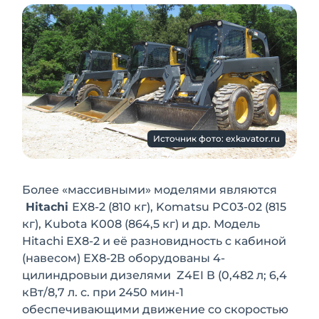
Источник фото: exkavator.ru
Более «массивными» моделями явля­ются
Hitachi
ЕХ8-2 (810 кг), Komatsu PC03-02 (815
кг), Kubota K008 (864,5 кг) и др. Модель
Hitachi ЕХ8-2 и её разновидность с кабиной
(навесом) ЕХ8-2В оборудованы 4-
цилиндровыи дизелями Z4EI В (0,482 л; 6,4
кВт/8,7 л. с. при 2450 мин-1
обеспечивающими движение со скоростью