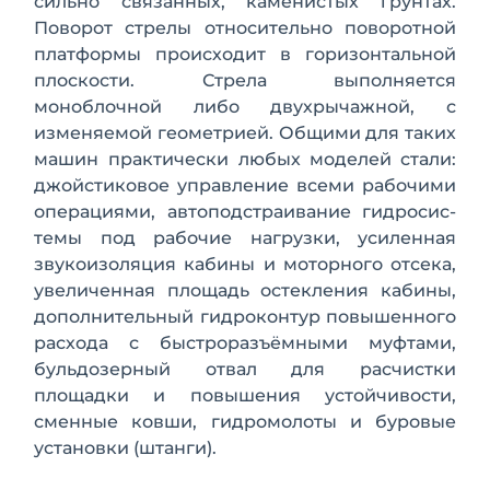
сильно связанных, каменистых грунтах.
Поворот стрелы относительно поворотной
платформы происходит в горизонтальной
плоскости. Стрела вы­полняется
моноблочной либо двухрычажной, с
изменяемой геометрией. Общими для таких
машин
практически любых моделей стали:
джойстиковое управление всеми рабочими
опе­рациями, автоподстраивание гидросис­
темы под рабочие нагрузки, усиленная
звукоизоляция кабины и моторного от­сека,
увеличенная площадь остекления кабины,
дополнительный гидроконтур повышенного
расхода с быстроразъёмными муфтами,
бульдозерный отвал для расчистки
площадки и повышения ус­тойчивости,
сменные ковши, гидромоло­ты и буровые
установки (штанги).