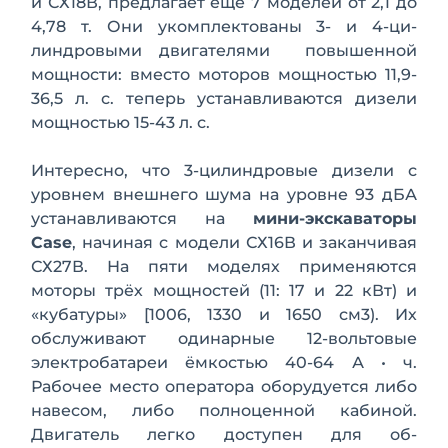
и СХ18В, предлагает ещё 7 моделей от 2,1 до
4,78 т. Они укомплектованы 3- и 4-ци­
линдровыми двигателями по­вышенной
мощности: вместо моторов мощностью 11,9-
36,5 л. с. теперь устанавливаются ди­зели
мощностью 15-43 л. с.
Интересно, что 3-цилинд­ровые дизели с
уровнем внешнего шума на уровне 93 дБА
устанавливаются на
ми­ни-экскаваторы
Case
, начи­ная с модели СХ16В и закан­чивая
СХ27В. На пяти моде­лях применяются
моторы трёх мощностей (11: 17 и 22 кВт) и
«кубатуры» [1006, 1330 и 1650 см3). Их
обслуживают одинарные 12-вольтовые
электробатареи ёмкостью 40-64 А • ч.
Рабочее место оператора оборудуется либо
навесом, либо полноценной каби­ной.
Двигатель легко доступен для об­