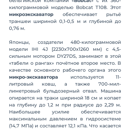
бельгийской компании «
Bobcat
» с их 360-
килограммовой моделью Bobcat Т108. Этот
микроэкскаватор
обеспечи­вает рытьё
траншеи шириной 0,1-0,5 м и глубиной до
0,76 м.
Японцы, создатели 480-килограммо­вой
модели IHI 4J [2230x700x1260 мм) с 4,5-
сильным мотором DY27DS, зани­мают в этой
«табели о рангах» почётное второе место. В
качестве основного ра­бочего органа этого
микро-экскаватора
используется 11-
литровый ковш, а так­же 700-мил­
лиметровый бульдозерный отвал. Машина
опирается на траки шириной 18 см и копает
на глубину до 1,2 м при ра­диусе до 2,29 м.
Наибольшее усилие обес­печивается
максимальным давлением в гидросистеме
(14,7 МПа) и составляет 12,1 кПа. Что касается