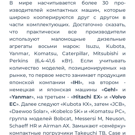
В мире насчитывается более 30 про­
изводителей компактных машин, кото­рые
широко кооперируются друг с дру­гом в
части комплектующих. Достаточно сказать,
что практически все произво­дители
используют маломощные ди­зельные
агрегаты восьми марок: Isuzu, Kubota,
Yanmar, Komatsu, Caterpillar, Mitsubishi и
Perkins (6,4-41,6 кВт). Если учитывать
количество моделей, позиционируемых на
рынке, то первое место занимает про­дукция
японской компании «
IHI
», на вто­ром -
немецкая и японская машины «
Gehl
» и
«
Yanmar
», на третьем - «
Hitachi EX
» и «
Volvo
EC
». Далее следуют «Kubota КХ», затем «JCB»,
«Daewoo Solar», «Kobelco SK» и «Komatsu PC»,
группа моделей Bobcat, Messersi M, Neuson,
Schaeff HR и Airman AX. Замыкают «се­мёрку»
компактные погрузчики Takeuchi ТВ, Case и