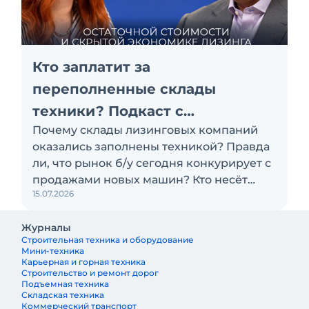
Кто заплатит за
переполненные склады
техники? Подкаст с
Почему склады лизинговых компаний
«Балтийским лизингом»
оказались заполнены техникой? Правда
ли, что рынок б/у сегодня конкурирует с
продажами новых машин? Кто несёт
15.07.2026
убытки по проблемным активам:
лизинговая компания, поставщик или
Журналы
клиент? Эти и другие вопросы
Строительная техника и оборудование
обсуждаем с Антоном Сапожковым,
Мини-техника
первым заместителем генерального
Карьерная и горная техника
Строительство и ремонт дорог
директора компании «Балтийский
Подъемная техника
лизинг»
Складская техника
Коммерческий транспорт