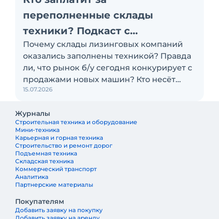
переполненные склады
техники? Подкаст с
Почему склады лизинговых компаний
«Балтийским лизингом»
оказались заполнены техникой? Правда
ли, что рынок б/у сегодня конкурирует с
продажами новых машин? Кто несёт
15.07.2026
убытки по проблемным активам:
лизинговая компания, поставщик или
Журналы
клиент? Эти и другие вопросы
Строительная техника и оборудование
обсуждаем с Антоном Сапожковым,
Мини-техника
первым заместителем генерального
Карьерная и горная техника
Строительство и ремонт дорог
директора компании «Балтийский
Подъемная техника
лизинг»
Складская техника
Коммерческий транспорт
Аналитика
Партнерские материалы
Покупателям
Добавить заявку на покупку
Добавить заявку на аренду