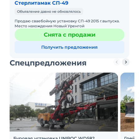
Стерлитамак СП-49
Объявление давно не обновлялось
Продаю сваебойную установку СП-49 2015 г.выпуска.
Место нахождения Новый Уренгой
Снята с продажи
Получить предложения
Спецпредложения
Буровая установка UNIROC WD582
Грейд