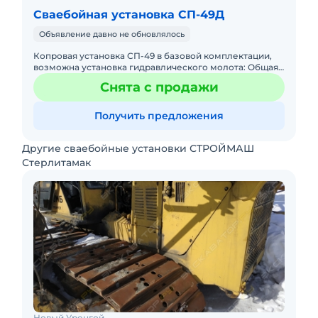
Сваебойная установка СП-49Д
Объявление давно не обновлялось
Копровая установка СП-49 в базовой комплектации,
возможна установка гидравлического молота: Общая
грузоподъемность копра - 12 тонн, из которых 7 тонн
Снята с продажи
на лебедке
Получить предложения
Другие сваебойные установки СТРОЙМАШ
Стерлитамак
Новый Уренгой