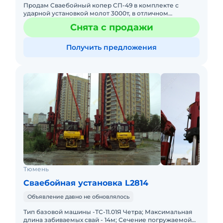
Продам Сваебойный копер СП-49 в комплекте с
ударной установкой молот 3000т, в отличном
состоянии! Есть видео -звони сейчас ! Год выпуска
Снята с продажи
Сваебоя 2009 Год выпуск
Получить предложения
Тюмень
Сваебойная установка L2814
Объявление давно не обновлялось
Тип базовой машины -ТС-11.01Я Четра; Максимальная
длина забиваемых свай - 14м; Сечение погружаемой