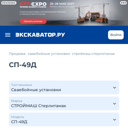
РЕКЛАМА
Войти
Продажа
сваебойные установки
строймаш стерлитамак
СП-49Д
Тип техники
Марка
Модель