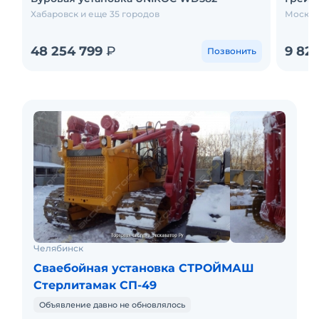
Хабаровск и еще 35 городов
Москва
48 254 799
₽
9 82
Позвонить
Челябинск
Сваебойная установка СТРОЙМАШ
Стерлитамак СП-49
Объявление давно не обновлялось