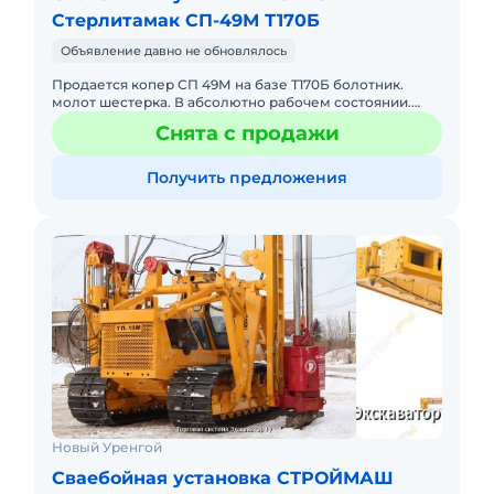
Стерлитамак СП-49М Т170Б
Объявление давно не обновлялось
Продается копер СП 49М на базе Т170Б болотник.
молот шестерка. В абсолютно рабочем состоянии.
стрела почти новая. Торг Срочно.
Снята с продажи
Получить предложения
Новый Уренгой
Сваебойная установка СТРОЙМАШ