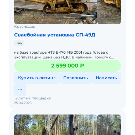
Краснодар
Сваебойная установка СП-49Д
Б/у
на базе трактора ЧТЗ Б-170 МБ 2001 года Готова к
эксплуатации. Цена без НДС. В наличии. Помогу с
доставкой. Состояние отличное. к ней дизель-молот
2 599 000 ₽
сбш 2500 торг
Купить в лизинг
Позвонить
Написать
12 лет на площадке
25.06.2026