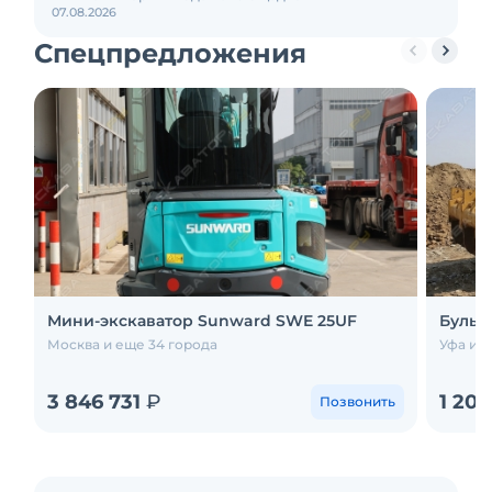
07.08.2026
Спецпредложения
Мини-экскаватор Sunward SWE 25UF
Бульд
Москва и еще 34 города
Уфа и е
3 846 731
₽
1 20
Позвонить