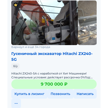
Барнаул и ещё 34 города
Гусеничный экскаватор Hitachi ZX240-
5G
Б/у
Hitachi ZX240-5А с наработкой от Хит Машинери!
Специальные условия: действует рассрочка 0%Год:
2022Наработка: 6 541 м/чТехнические
9 700 000 ₽
характеристики:Рабочий объем д
Купить в лизинг
Позвонить
Написать