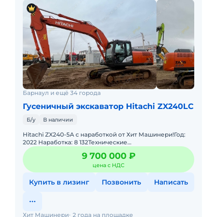
Барнаул и ещё 34 города
Гусеничный экскаватор Hitachi ZX240LC
Б/у
В наличии
Hitachi ZX240-5А с наработкой от Хит Машинери!Год:
2022 Наработка: 8 132Технические
характеристики:Рабочий объем двигателя: 5193
9 700 000 ₽
cм3Мощность: 133 кВТДвигатель:
цена с НДС
Купить в лизинг
Позвонить
Написать
Хит Машинери
2 года на площадке