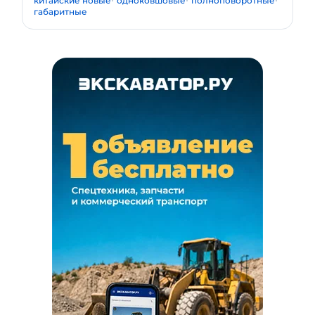
китайские новые
одноковшовые
полноповоротные
габаритные