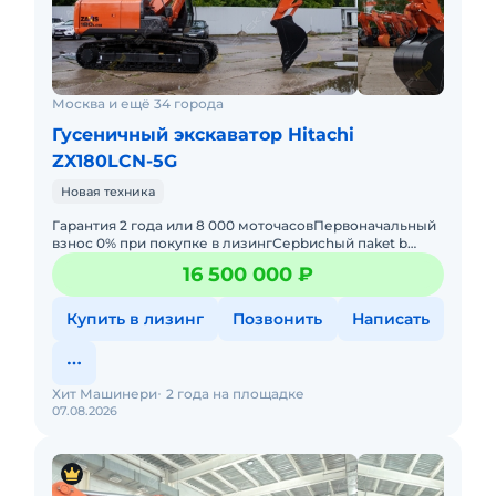
Москва и ещё 34 города
Гусеничный экскаватор Hitachi
ZX180LCN-5G
Новая техника
Гарантия 2 года или 8 000 моточасовПервоначальный
взнос 0% при покупке в лизингСерbиchый пaket b
пoдарокTеxничeские хaрактеpистики гусeничнoгo
16 500 000 ₽
экскаватора Нitас
Купить в лизинг
Позвонить
Написать
Хит Машинери
2 года на площадке
07.08.2026