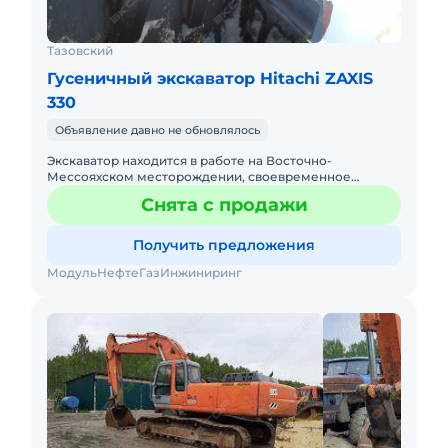
Тазовский
Гусеничный экскаватор Hitachi ZAXIS
330
Объявление давно не обновлялось
Экскаватор находится в работе на Восточно-
Мессояхском месторождении, своевременное
обслуживание. В апреле 2019 года произведен
Снята с продажи
капитальный ремонт ходовой части,
Получить предложения
МодульНефтеГазИнжиниринг