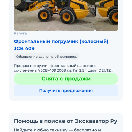
Калуга
Фронтальный погрузчик (колесный)
JCB 409
Объявление давно не обновлялось
Продаю погрузчик фронтальный шарнирно-
сочлененный JCB-409 2008 г.в. Г/п 2,5 т, двиг. DEUTZ
TD2011L4 75 л.с., быстросъем ковш 0,9 куб.м. + вилы
Снята с продажи
1200 мм. Пробег 3
Получить предложения
Помощь в поиске от Экскаватор Ру
Найдите любую технику — бесплатно и