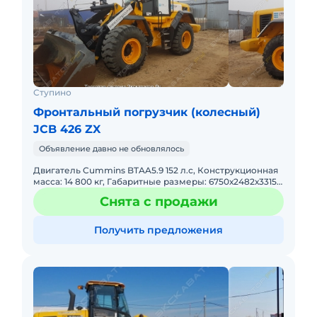
Ступино
Фронтальный погрузчик (колесный)
JCB 426 ZX
Объявление давно не обновлялось
Двигатель Cummins BTAA5.9 152 л.с, Конструкционная
масса: 14 800 кг, Габаритные размеры: 6750х2482х3315
Продажа от юр.лица. Цена с НДС! Но возможна
Снята с продажи
корректиро
Получить предложения