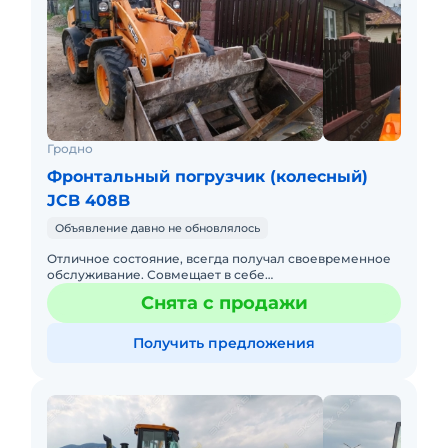
Гродно
Фронтальный погрузчик (колесный)
JCB 408B
Объявление давно не обновлялось
Отличное состояние, всегда получал своевременное
обслуживание. Совмещает в себе
производительность большого погрузчика и
Снята с продажи
манёвренность минипогрузчика. В комплек
Получить предложения