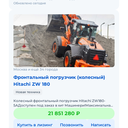
Обновлено сегодня
Москва и ещё 34 города
Фронтальный погрузчик (колесный)
Hitachi ZW 180
Новая техника
Колесный фронтальный погрузчик Hitachi ZW180-
5AДоступен под заказ в хит Машинери!Максимальная
мощность (ISO 9249) 128 / 172Эксплуатационная масса 19
21 851 280 ₽
000 кгЕмкос
Купить в лизинг
Позвонить
Написать