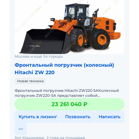
Москва и ещё 34 города
Фронтальный погрузчик (колесный)
Hitachi ZW 220
Новая техника
Фронтальный погрузчик Hitachi ZW220 5AКолесный
погрузчик ZW220-5A представляет собой
обновленную модель известной серии ZW от Hitachi.
23 261 040 ₽
Характеристики машины, и
Купить в лизинг
Позвонить
Написать
Хит Машинери
2 года на площадке