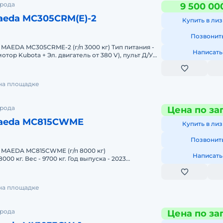
орода
9 500 00
aeda MC305CRM(E)-2
Купить в лиз
Позвонит
Написать
тор Kubota + Эл. двигатель от 380 V), пульт Д/У
3000
 на площадке
орода
Цена по за
aeda MC815CWME
Купить в лиз
Позвонит
Написать
00 кг. Вес - 9700 кг. Год выпуска - 2023
а подъема - 25,5м. Цвет
 на площадке
орода
Цена по за