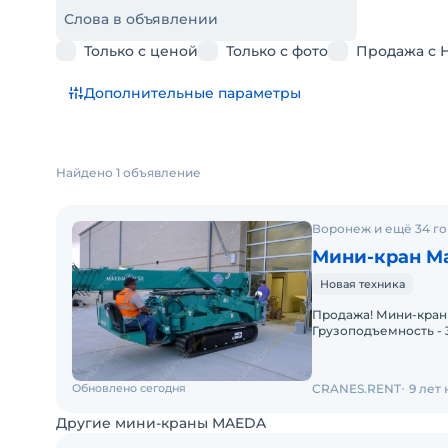
Слова в объявлении
Только с ценой
Только с фото
Продажа с 
Дополнительные параметры
Найдено 1 объявление
Воронеж и ещё 34 г
Мини-кран M
Новая техника
Продажа! Мини-кран MAEDA MC405CRME (г/п 3830 кг)
Грузоподъемность - 38
Комплектация: Высота
Обновлено сегодня
CRANES.RENT
9 лет
Другие мини-краны MAEDA