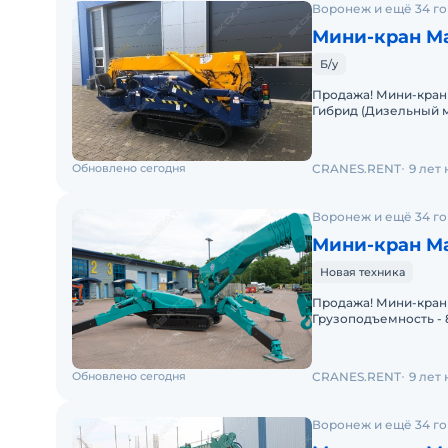
Воронеж и ещё 34 г
Мини-кран M
Б/у
Продажа! Мини-кран MAEDA MC305CRME-2 (г/п 3000 кг) Тип питания -
Гибрид (Дизельный мо
Грузоподъемность - 
Обновлено сегодня
CRANES.RENT
9 лет
Воронеж и ещё 34 г
Мини-кран M
Новая техника
Продажа! Мини-кран MAEDA MC815CWME (г/п 8000 кг)
Грузоподъемность - 80
Комплектация: Высот
Обновлено сегодня
CRANES.RENT
9 лет
Воронеж и ещё 34 г