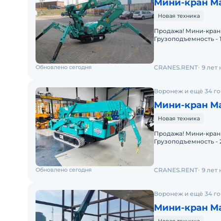
Мини-кран M
Новая техника
Продажа! Мини-кран MAEDA MK1033CW-1 (г/п 1000 кг)
Грузоподъемность - 10
Комплектация: Высота
Обновлено сегодня
CRANES.RENT
9 лет
Воронеж и ещё 34 г
Мини-кран M
Новая техника
Продажа! Мини-кран MAEDA MC305CRME-2 (г/п 2980 кг)
Грузоподъемность - 29
Комплектация: Высот
Обновлено сегодня
CRANES.RENT
9 лет
Воронеж и ещё 34 г
Мини-кран M