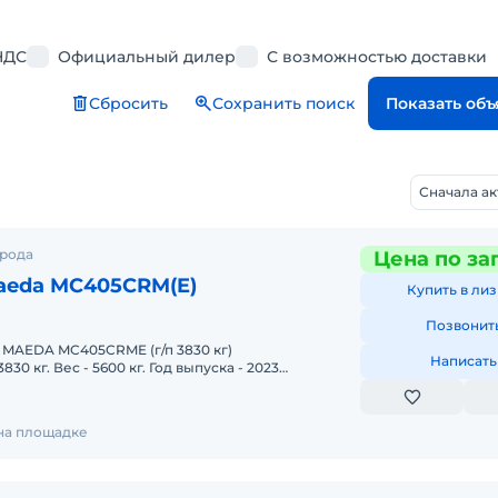
НДС
Официальный дилер
С возможностью доставки
Сбросить
Сохранить поиск
Показать об
Сначала а
орода
Цена по за
aeda MC405CRM(E)
Купить в лиз
Позвонит
Написать
30 кг. Вес - 5600 кг. Год выпуска - 2023
 подъема - 21м. Цвет -
 на площадке