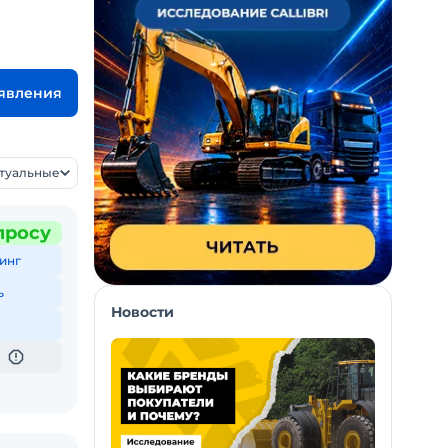
ъявления
ктуальные
просу
инг
ь
Новости