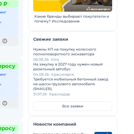
0 ₽
инг
Какие бренды выбирают покупатели и
почему? Исследование
ь
Свежие заявки
Нужны КП на покупку колесного
полноповоротного экскаватора
06.08.26
Ухта
На закупку в 2027 году нужен новый
просу
дизельный автобус
04.08.26
Красноярск
инг
Требуется мобильный бетонный завод
на шасси грузового автомобиля
ь
(SHAILER).
31.07.26
Краснодар
Все заявки
Новости компаний
просу