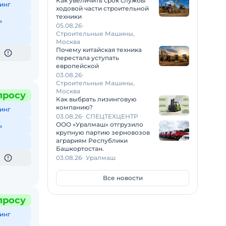
Как увеличить срок службы
инг
ходовой части строительной
техники
ь
05.08.26
Строительные Машины,
Москва
Почему китайская техника
перестала уступать
европейской
03.08.26
Строительные Машины,
Москва
просу
Как выбрать лизинговую
компанию?
инг
03.08.26
СПЕЦТЕХЦЕНТР
ООО «Уралмаш» отгрузило
ь
крупную партию зерновозов
аграриям Республики
Башкортостан.
03.08.26
Уралмаш
Все новости
просу
инг