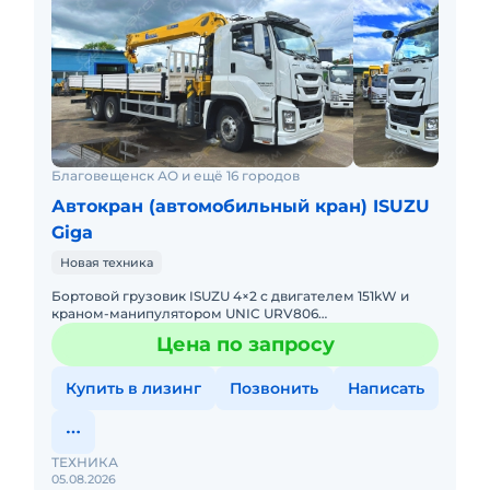
Благовещенск АО и ещё 16 городов
Автокран (автомобильный кран) ISUZU
Giga
Новая техника
Бортовой грузовик ISUZU 4×2 с двигателем 151kW и
краном-манипулятором UNIC URV806
грузоподъёмностью 8тонн с шестью секциями стрелы
Цена по запросу
длиной 19м, а также куз
Купить в лизинг
Позвонить
Написать
ТЕХНИКА
05.08.2026