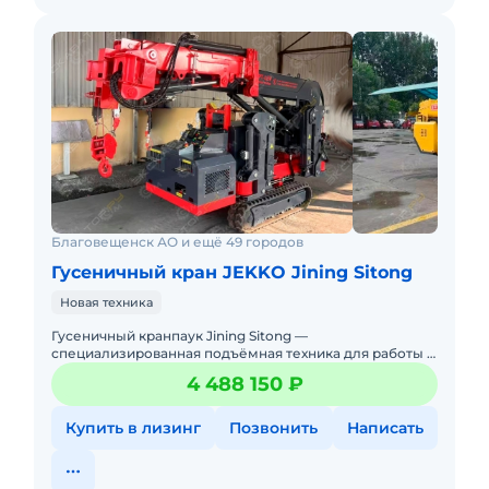
Благовещенск АО и ещё 49 городов
Гусеничный кран JEKKO Jining Sitong
Новая техника
Гусеничный кранпаук Jining Sitong —
специализированная подъёмная техника для работы в
условиях ограниченного пространства.Благодаря
4 488 150 ₽
гусеничному ходу машин
Купить в лизинг
Позвонить
Написать