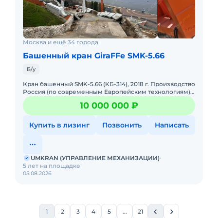
Москва и ещё 34 города
Башенный кран GiraFFe SMK-5.66
Б/у
Кран башенный SMK-5.66 (КБ-314), 2018 г. Производство
Россия (по современным Европейским технологиям)
Грузоподъёмность макс. 5 т. Максимальный вылет - 43
10 000 000 ₽
м. Гру
Купить в лизинг
Позвонить
Написать
UMKRAN (УПРАВЛЕНИЕ МЕХАНИЗАЦИИ)
5 лет на площадке
05.08.2026
1
2
3
4
5
...
21