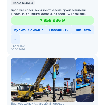
Новая техника
продажа новой техники от завода производителя!
Продажа в лизинг!Поставка по всей РФ!Гарантия!
Автокран на шасси ISUZU 4x2 дв 94kw крановая
7 958 986 ₽
установка VIGRUS VGS8
Купить в лизинг
Позвонить
Написать
ТЕХНИКА
05.08.2026
Благовещенск АО и ещё 15 городов