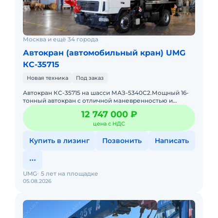
Москва и ещё 34 города
Автокран (автомобильный кран) UMG
КС-35715
Новая техника
Под заказ
Автокран КС-35715 на шасси МАЗ-5340С2.Мощный 16-
тонный автокран с отличной маневренностью и
доступным обслуживанием. КС-35715 — это smart-
12 747 000 ₽
выбор для соврем
цена с НДС
Купить в лизинг
Позвонить
Написать
UMG
5 лет на площадке
05.08.2026