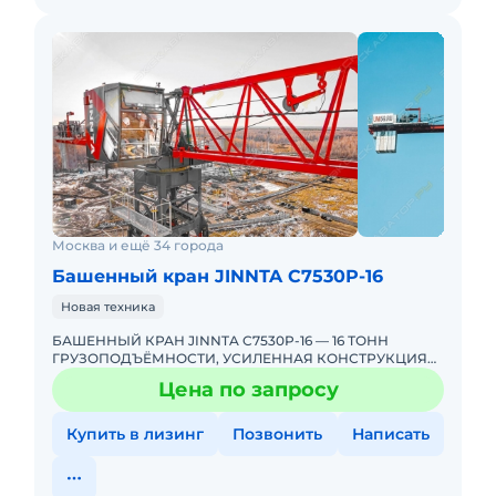
Москва и ещё 34 города
Башенный кран JINNTA С7530Р-16
Новая техника
БАШЕННЫЙ КРАН JINNTA C7530P-16 — 16 ТОНН
ГРУЗОПОДЪЁМНОСТИ, УСИЛЕННАЯ КОНСТРУКЦИЯ
ДЛЯ РОССИЙСКИХ СТРОЕК! ЭКСКЛЮЗИВНО ОТ
Цена по запросу
UMKRANUMKRAN — ЕДИНСТВЕННЫЙ Э
Купить в лизинг
Позвонить
Написать