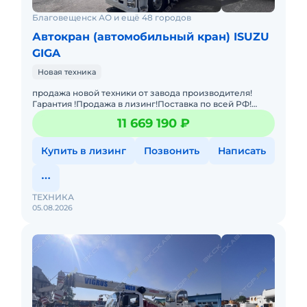
Благовещенск АО и ещё 48 городов
Автокран (автомобильный кран) ISUZU
GIGA
Новая техника
продажа новой техники от завода производителя!
Гарантия !Продажа в лизинг!Поставка по всей РФ!
Автокран VIGRUS SST5183JQZSZA на базе шасси ISUZU с
11 669 190 ₽
мощностью двиг
Купить в лизинг
Позвонить
Написать
ТЕХНИКА
05.08.2026