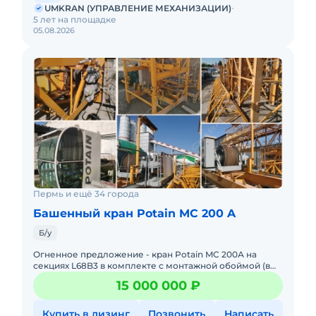
UMKRAN (УПРАВЛЕНИЕ МЕХАНИЗАЦИИ)
5 лет на площадке
05.08.2026
Пермь и ещё 34 города
Башенный кран Potain MC 200 A
Б/у
Огненное предложение - кран Potain MC 200А на
секциях L68B3 в комплекте с монтажной обоймой (в
хозяйстве всегда пригодится)!Кран демонтирован и
15 000 000 ₽
готов к отгрузке
Купить в лизинг
Позвонить
Написать