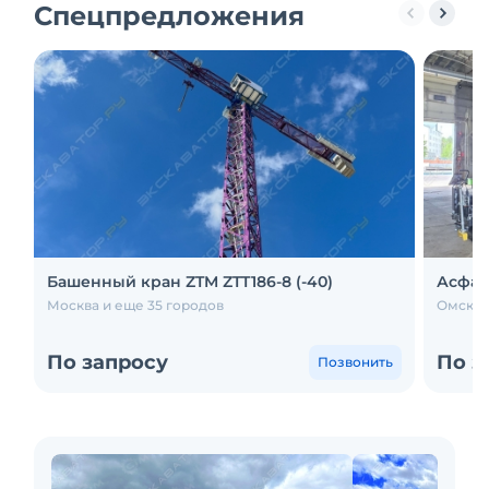
Спецпредложения
Башенный кран ZTM ZTT186-8 (-40)
Асфал
Москва и еще 35 городов
Омск и
По запросу
По з
Позвонить