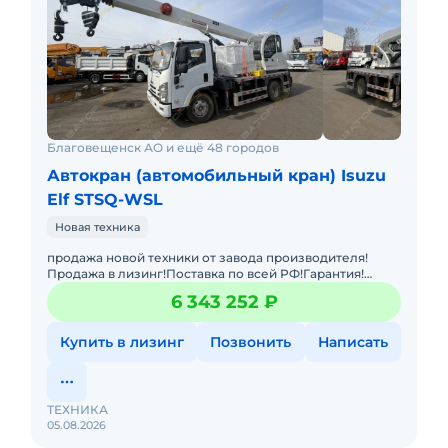
Благовещенск АО и ещё 48 городов
Автокран (автомобильный кран) Isuzu
Elf STSQ-WSL
Новая техника
продажа новой техники от завода производителя!
Продажа в лизинг!Поставка по всей РФ!Гарантия!
Автокран на шасси ISUZU с колёсной формулой 4x2 и
6 343 252 ₽
двигателем мощнос
Купить в лизинг
Позвонить
Написать
ТЕХНИКА
05.08.2026