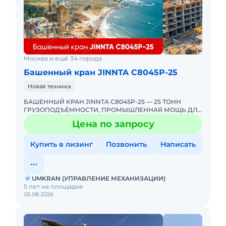
Москва и ещё 34 города
Башенный кран JINNTA С8045Р-25
Новая техника
БАШЕННЫЙ КРАН JINNTA C8045Р-25 — 25 ТОНН
ГРУЗОПОДЪЁМНОСТИ, ПРОМЫШЛЕННАЯ МОЩЬ ДЛЯ
ВАШЕГО ОБЪЕКТА! ЭКСКЛЮЗИВНО ОТ
Цена по запросу
UMKRANUMKRAN — ЕДИНСТВЕННЫЙ ЭКСКЛЮЗИ
Купить в лизинг
Позвонить
Написать
UMKRAN (УПРАВЛЕНИЕ МЕХАНИЗАЦИИ)
5 лет на площадке
05.08.2026