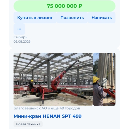
вложений.- Готов к эксплуатации.- Двигатель без
75 000 000 ₽
нареканий.-
Купить в лизинг
Позвонить
Написать
Сибирь
05.08.2026
Благовещенск АО и ещё 49 городов
Мини-кран HENAN SPT 499
Новая техника