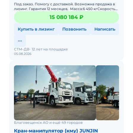
Под заказ. Помогу с доставкой. Возможна продажа в
лизинг. Гарантия 12 месяцев. Масса:6 450 кгСкорость
движения:0-2,5 км/чДлина стрелы:5050-17000
15 080 184 ₽
ммРасход
Купить в лизинг
Позвонить
Написать
СТМ-ДВ
12 лет на площадке
05.08.2026
Благовещенск АО и ещё 49 городов
Кран-манипулятор (кму) JUNJIN