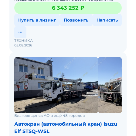
Автокран на шасси ISUZU с колёсной формулой 4x2 и
6 343 252 ₽
двигателем мощнос
Купить в лизинг
Позвонить
Написать
ТЕХНИКА
05.08.2026
Благовещенск АО и ещё 48 городов
Автокран (автомобильный кран) Isuzu
Elf STSQ-WSL