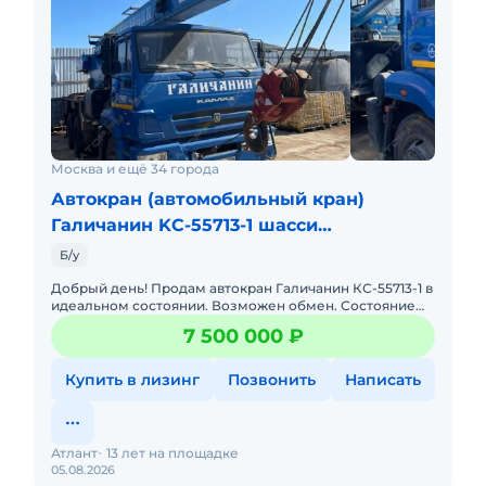
Москва и ещё 34 города
Автокран (автомобильный кран)
Галичанин KC-55713-1 шасси
КамАЗ-65115 (6 х 4)
Б/у
Добрый день! Продам автокран Галичанин КС-55713-1 в
идеальном состоянии. Возможен обмен. Состояние
НОВОГО! Лучший автокран в своём классе. В
7 500 000 ₽
эксплуатации с
Купить в лизинг
Позвонить
Написать
Атлант
13 лет на площадке
05.08.2026