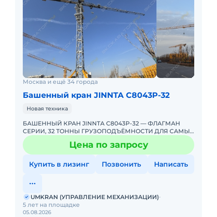
Москва и ещё 34 города
Башенный кран JINNTA С8043Р-32
Новая техника
БАШЕННЫЙ КРАН JINNTA С8043Р-32 — ФЛАГМАН
СЕРИИ, 32 ТОННЫ ГРУЗОПОДЪЁМНОСТИ ДЛЯ САМЫХ
СЛОЖНЫХ ОБЪЕКТОВ! ЭКСКЛЮЗИВНО ОТ
Цена по запросу
UMKRANUMKRAN — ЕДИНСТВЕННЫЙ ЭКС
Купить в лизинг
Позвонить
Написать
UMKRAN (УПРАВЛЕНИЕ МЕХАНИЗАЦИИ)
5 лет на площадке
05.08.2026