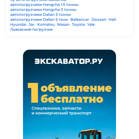
автопогрузчики Hangcha 1.5 тонны
автопогрузчики Hangcha 3 тонны
автопогрузчики Dalian 3 тонны
автопогрузчики Dalian 5 тонн
Balkancar
Doosan
Heli
Hyundai
Jac
Komatsu
Nissan
Toyota
Yale
Львовский погрузчик