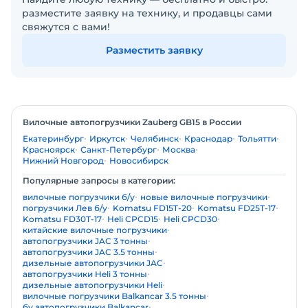
разместите заявку на технику, и продавцы сами
свяжутся с вами!
Разместить заявку
Вилочные автопогрузчики Zauberg GB15 в России
Екатеринбург
Иркутск
Челябинск
Краснодар
Тольятти
Красноярск
Санкт-Петербург
Москва
Нижний Новгород
Новосибирск
Популярные запросы в категории:
вилочные погрузчики б/у
новые вилочные погрузчики
погрузчики Лев б/у
Komatsu FD15T-20
Komatsu FD25T-17
Komatsu FD30T-17
Heli CPCD15
Heli CPCD30
китайские вилочные погрузчики
автопогрузчики JAC 3 тонны
автопогрузчики JAC 3.5 тонны
дизельные автопогрузчики JAC
автопогрузчики Heli 3 тонны
дизельные автопогрузчики Heli
вилочные погрузчики Balkancar 3.5 тонны
бу автопогрузчики Balkancar