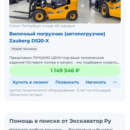
Санкт-Петербург и ещё 49 городов
Вилочный погрузчик (автопогрузчик)
Zauberg DS20-X
Новая техника
Предложим ЛУЧШУЮ ЦЕНУ под ваше техническое
задание! Оставьте номер и запрос - мы подберем модель
со СКИДКОЙ. В наличии на складах новые вилочные
1 149 546 ₽
погрузчики
Купить в лизинг
Позвонить
Написать
Центр технического оборудования
6 лет на площадке
Обновлено сегодня
Помощь в поиске от Экскаватор Ру
Найдите любую технику — бесплатно и быстро: