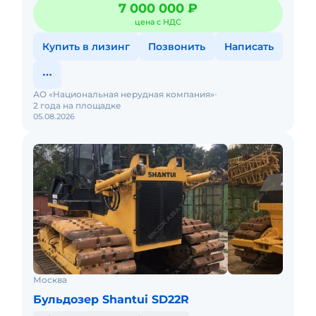
7 000 000 ₽
Искитимский кар
цена с НДС
Купить в лизинг
Позвонить
Написать
АО «Национальная нерудная компания»
2 года на площадке
05.08.2026
Москва
Бульдозер Shantui SD22R