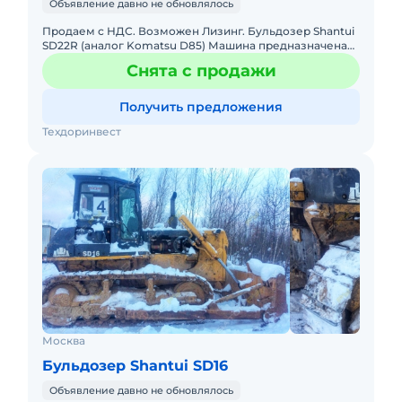
Объявление давно не обновлялось
Продаем с НДС. Возможен Лизинг. Бульдозер Shantui
SD22R (аналог Komatsu D85) Машина предназначена
для работы на болотистой местности, песчаные
Снята с продажи
карьеры, глина
Получить предложения
Техдоринвест
Москва
Бульдозер Shantui SD16
Объявление давно не обновлялось