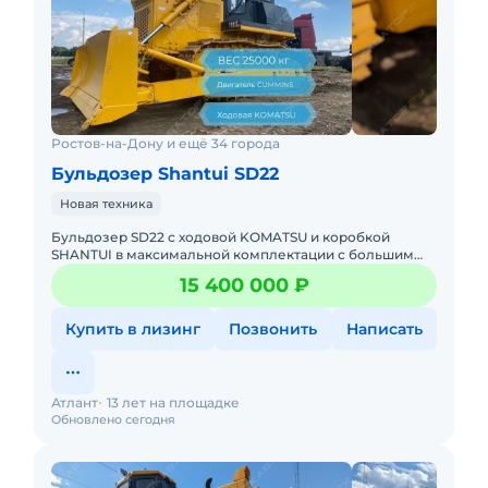
Ростов-на-Дону и ещё 34 города
Бульдозер Shantui SD22
Новая техника
Бульдозер SD22 с ходовой KOMATSU и коробкой
SHANTUI в максимальной комплектации с большим
ассортиментом навесного оборудования
15 400 000 ₽
Официальная гарантия до 6000 м.ч
Купить в лизинг
Позвонить
Написать
Атлант
13 лет на площадке
Обновлено сегодня