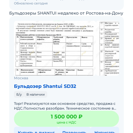
Обновлено сегодня
Бульдозеры SHANTUI недалеко от Ростова-на-Дону
Москва
Бульдозер Shantui SD32
Б/у
В наличии
Торг! Реализуются как основное средство, продажа с
НДС.Полностью разобран. Техническое состояние в
соответствии с актом оценки технического состояния
1 500 000 ₽
приложенны
цена с НДС
Купить в лизинг
Позвонить
Написать