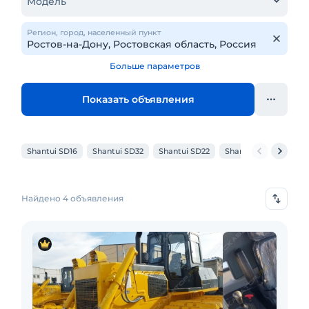
Модель
Регион, город, населенный пункт
Больше параметров
Показать объявления
Shantui SD16
Shantui SD32
Shantui SD22
Shantui SD23
Shan
Найдено 4 объявления