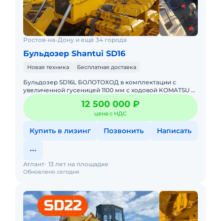
Ростов-на-Дону и ещё 34 города
Бульдозер Shantui SD16
Новая техника
Бесплатная доставка
Бульдозер SD16L БОЛОТОХОД в комплектации с
увеличенной гусеницей 1100 мм с ходовой KOMATSU и
коробкой SHANTUI с большим ассортиментом
12 500 000 ₽
навесного оборудования в н
цена с НДС
Купить в лизинг
Позвонить
Написать
Атлант
13 лет на площадке
Обновлено сегодня