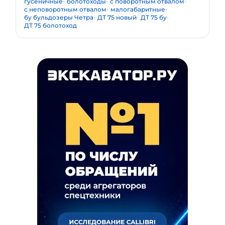
гусеничные
болотоходы
с поворотным отвалом
с неповоротным отвалом
малогабаритные
бу бульдозеры Четра
ДТ 75 новый
ДТ 75 бу
ДТ 75 болотоход