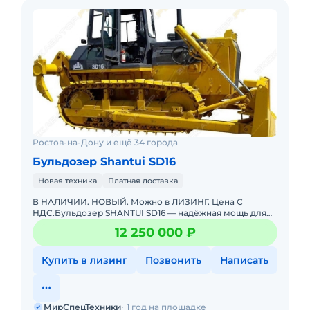
Ростов-на-Дону и ещё 34 города
Бульдозер Shantui SD16
Новая техника
Платная доставка
В НАЛИЧИИ. НОВЫЙ. Можно в ЛИЗИНГ. Цена С
НДС.Бульдозер SHANTUI SD16 — надёжная мощь для
любых задач!Полная документация. Доставка до базы
12 250 000 ₽
или объекта. ООО
Купить в лизинг
Позвонить
Написать
МирСпецТехники
1 год на площадке