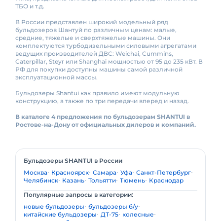
ТБО и т.д.
В России представлен широкий модельный ряд
бульдозеров Шантуй по различным ценам: малые,
средние, тяжелые и сверхтяжелые машины. Они
комплектуются турбодизельными силовыми агрегатами
ведущих производителей ДВС: Weichai, Cummins,
Caterpillar, Steyr или Shanghai мощностью от 95 до 235 кВт. В
РФ для покупки доступны машины самой различной
эксплуатационной массы.
Бульдозеры Shantui как правило имеют модульную
конструкцию, а также по три передачи вперед и назад.
В каталоге 4 предложения по бульдозерам SHANTUI в
Ростове-на-Дону от официальных дилеров и компаний.
Бульдозеры SHANTUI в России
Москва
Красноярск
Самара
Уфа
Санкт-Петербург
Челябинск
Казань
Тольятти
Тюмень
Краснодар
Популярные запросы в категории:
новые бульдозеры
бульдозеры б/у
китайские бульдозеры
ДТ-75
колесные