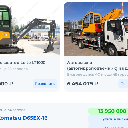
каватор Leite LT1020
Автовышка
(автогидроподъемник) Isuzu
еще 35 городов
Благовещенск АО и еще 49 горо
000
₽
6 454 079
₽
Позвонить
Поз
ещё 34 города
13 950 000
Komatsu D65EX-16
Купить в лизин