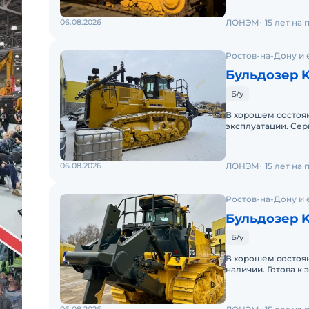
06.08.2026
ЛОНЭМ
15 лет на
Ростов-на-Дону и 
Бульдозер 
Б/у
В хорошем состоян
эксплуатации. Сер
06.08.2026
ЛОНЭМ
15 лет на
Ростов-на-Дону и 
Бульдозер 
Б/у
В хорошем состоян
наличии. Готова к 
Гарантия 12 месяце