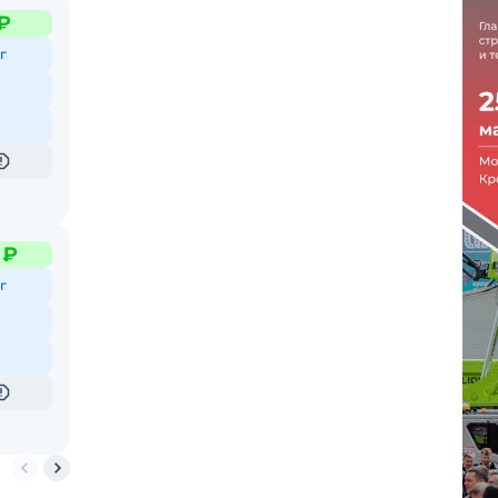
₽
г
 ₽
г