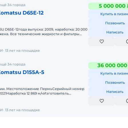
ещё 34 города
5 000 000 
omatsu D65E-12
Купить в лизин
Позвонить
 D65E-12года выпуска: 2009, наработка: 20 000
Написать
жена. Все технические жидкости и фильтры
 часть в хорошем состо
РИ
13 лет на площадке
ещё 34 города
36 000 000
Komatsu D155A-5
Купить в лизин
Позвонить
ичии. Местоположение ПермьСерийный номер
Написать
2021Наработка 12 869 м/чИзготовитель
тV отвала 8,8 м3Полезная мощност
РИ
13 лет на площадке