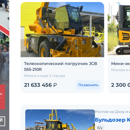
Телескопический погрузчик JCB
Мини-экс
555-210R
Москва и 
Минск и еще 3 города
21 633 456
₽
2 300 
Позвонить
Ростов-на-Дону и 
Бульдозер 
Б/у