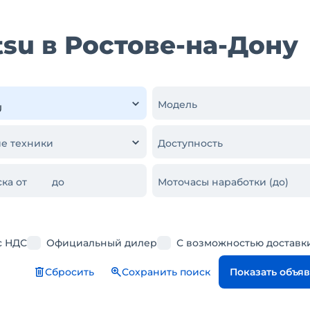
su в Ростове-на-Дону
Модель
е техники
Доступность
ка от
до
Моточасы наработки (до)
с НДС
Официальный дилер
С возможностью доставк
Сбросить
Сохранить поиск
Показать объя