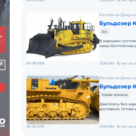
06.08.2026
ЛОНЭМ
15 лет на
Ростов-на-Дону и 
Бульдозер 
Б/у
В хорошем состоян
заказ.Бесплатная 
оф. дилера. Готова
06.08.2026
ЛОНЭМ
15 лет на
Ростов-на-Дону и 
Бульдозер 
Новая техника
Двигатель без нар
доставкой. Готова
06.08.2026
ЛОНЭМ
15 лет на