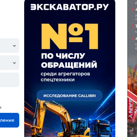
и
вления