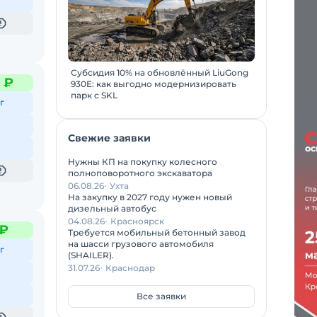
Субсидия 10% на обновлённый LiuGong
 ₽
930E: как выгодно модернизировать
парк с SKL
г
Свежие заявки
Нужны КП на покупку колесного
полноповоротного экскаватора
06.08.26
Ухта
На закупку в 2027 году нужен новый
дизельный автобус
04.08.26
Красноярск
 ₽
Требуется мобильный бетонный завод
на шасси грузового автомобиля
г
(SHAILER).
31.07.26
Краснодар
Все заявки