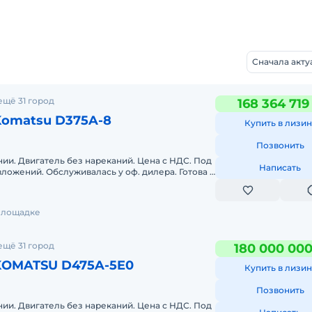
Сначала акт
ещё 31 город
168 364 719
Komatsu D375A-8
Купить в лизин
Позвонить
ии. Двигатель без нареканий. Цена с НДС. Под
Написать
вложений. Обслуживалась у оф. дилера. Готова к
зможна продажа в
 площадке
ещё 31 город
180 000 000
KOMATSU D475A-5E0
Купить в лизин
Позвонить
ии. Двигатель без нареканий. Цена с НДС. Под