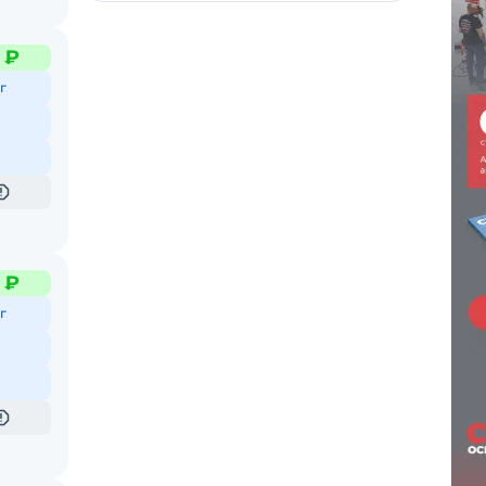
 ₽
г
 ₽
г