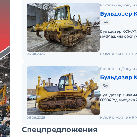
Ростов-на-Дону и 
Бульдозер K
Б/у
Бульдозер KOMATSU
м/ч;Машина обслу
заменены. Ходовая
06.08.2026
KOMEK МАШИНЕ
Ростов-на-Дону и 
Бульдозер 
Б/у
Бульдозер в нал
66904Год выпуска 
ЯпонияМасса 38,7 
06.08.2026
KOMEK МАШИНЕ
Спецпредложения