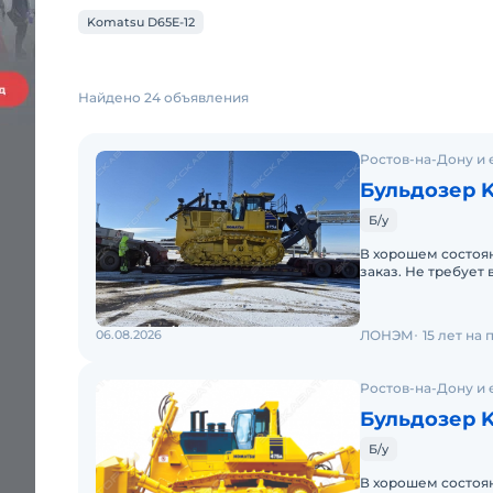
Komatsu D65E-12
Найдено 24 объявления
Ростов-на-Дону и 
Бульдозер 
Б/у
В хорошем состоян
заказ. Не требует 
эксплуатации. Во
06.08.2026
ЛОНЭМ
15 лет на
Ростов-на-Дону и 
Бульдозер 
Б/у
В хорошем состоян