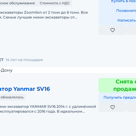
Купить в лиз
сное обслуживание
Стоимость с НДС
Позвонит
кскаваторы Zoomlion от 2 тонн до 6 тонн. Все
. Самые лучшие мини-экскаваторы от
Написать
йшего производителя ZOOMLION из Китая, в
и со складов в
ЕТ
14 лет на площадке
-Дону
Снята 
тор Yanmar SV16
прода
 обновлялось
Получить предл
и-экскаватор YANMAR SV16 2014 г. с удлинённой
ксплуатировался с 2016 года. В идеальном
 своём класс