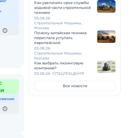
инг
Как увеличить срок службы
ходовой части строительной
ь
техники
05.08.26
Строительные Машины,
Москва
Почему китайская техника
перестала уступать
европейской
03.08.26
Строительные Машины,
Москва
Как выбрать лизинговую
компанию?
03.08.26
СПЕЦТЕХЦЕНТР
с
Все новости
жи
ожения