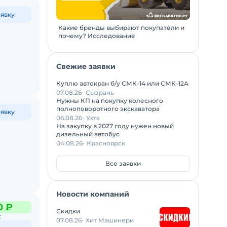
аявку
Какие бренды выбирают покупатели и
почему? Исследование
Свежие заявки
Куплю автокран б/у СМК-14 или СМК-12А
07.08.26
Сызрань
Нужны КП на покупку колесного
полноповоротного экскаватора
аявку
06.08.26
Ухта
На закупку в 2027 году нужен новый
дизельный автобус
04.08.26
Красноярск
Все заявки
Новости компаний
0 ₽
Скидки
С
07.08.26
Хит Машинери