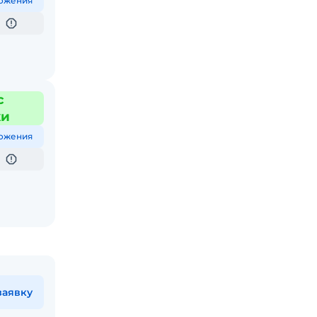
ожения
с
жи
ожения
заявку