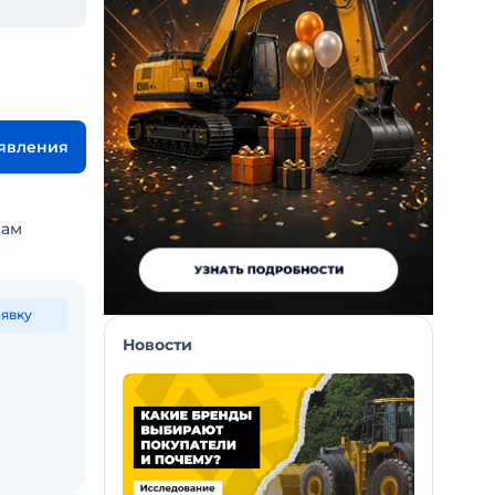
ъявления
вам
аявку
Новости