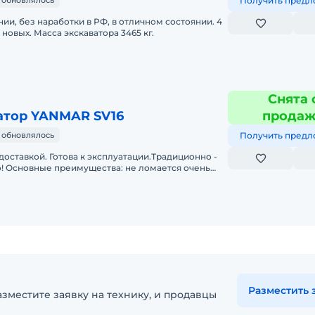
 обновлялось
Получить предл
нии, без наработки в РФ, в отличном состоянии. 4
 новых. Масса экскаватора 3465 кг.
Снята 
атор YANMAR SV16
прода
 обновлялось
Получить предл
доставкой. Готова к эксплуатации.Традиционно -
! Основные преимущества: не ломается очень
дительнее
Разместить 
зместите заявку на технику, и продавцы