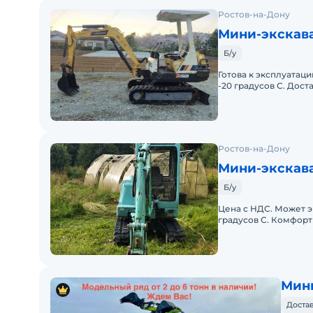
Ростов-на-Дону
Мини-экскава
Б/у
Готова к эксплуатац
-20 градусов С. Дос
Ростов-на-Дону
Мини-экскава
Б/у
Цена с НДС. Может э
градусов С. Комфорт
Мини
Достав