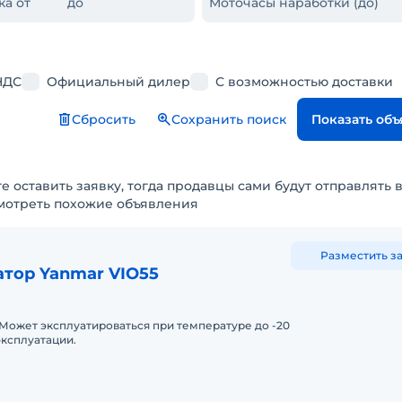
ка от
до
Моточасы наработки (до)
НДС
Официальный дилер
С возможностью доставки
Сбросить
Сохранить поиск
Показать об
е оставить заявку, тогда продавцы сами будут отправлять 
мотреть похожие объявления
Разместить з
тор Yanmar VIO55
 Может эксплуатироваться при температуре до -20
 эксплуатации.