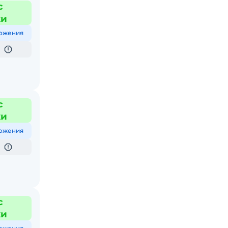
с
жи
ожения
с
жи
ожения
с
жи