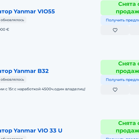
Снята 
тор Yanmar VIO55
прода
 обновлялось
Получить предл
900 €
Снята 
тор Yanmar B32
прода
 обновлялось
Получить предл
ии с 15г.с наработкой 4500ч.один владелиц!
Снята 
тор Yanmar VIO 33 U
прода