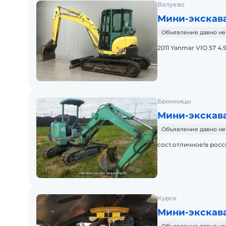
Валуево
Мини-экскава
Объявление давно не
2011 Yanmar VIO 57 4.
Бронницы
Мини-экскава
Объявление давно не
сост.отличное!в росс
Курск
Мини-экскава