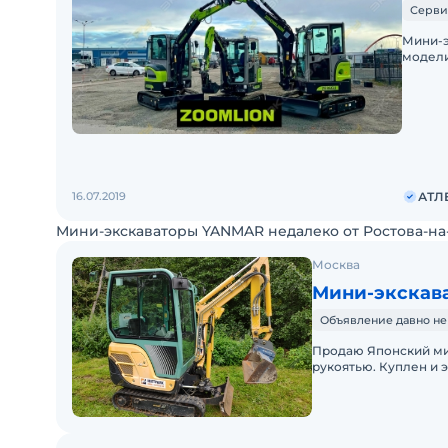
Серви
Мини-э
модели
Крупне
наличи
16.07.2019
АТЛ
Мини-экскаваторы YANMAR недалеко от Ростова-на
Москва
Мини-экскава
Объявление давно не
Продаю Японский мин
рукоятью. Куплен и э
состоянии. Лучший в