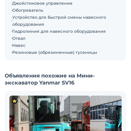
Джойстиковое управление
(Lehnhoff), очень качественные.
Обогреватель
Немецкое быстросъёмное крепление ковшей
Устройство для быстрой смены навесного
(Lehnhoff).
оборудования
Данный экскаватор укомплектован удлинённой
Гидролиния для навесного оборудования
рукоятью (глубина копания 2105 мм).
Отвал
Малошумный двигатель.
Навес
Гидравлическая система с закрытым центром
Резиновые (обрезиненные) гусеницы
LUDEV (Flow-Sharing).
Вспомогательный контур управления с
пропорциональным регулированием позволяет
Объявления похожие на Мини-
подстраивать поток масла под
экскаватор Yanmar SV16
потребности конкретного оборудования,
благодаря чему
оператор может предельно точно управлять им.
Цифровой интерфейс.
Управление на гидравлических джойстиках.
2 скорости передвижения.
Реверсивная гидролиния для доп. оборудования.