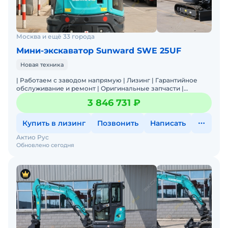
Транспортный вес 1595 кг.
Эксплуатационный вес 1670 кг.
Ширина 0,98 метра.
Москва и ещё 33 города
Экскаватор в данной комплектации оборудован
Мини-экскаватор Sunward SWE 25UF
более производительной печкой (для холодного
климата).
Новая техника
Наработка всего 1552 моточаса.
| Работаем с заводом напрямую | Лизинг | Гарантийное
С проведённым полным ТО и комплексным
обслуживание и ремонт | Оригинальные запчасти |
Широкая линейка техники| Лучшее соотношение Цена/
обслуживанием
3 846 731 ₽
Качество |
- заменены все жидкости и фильтры,
Купить в лизинг
Позвонить
Написать
прошприцован.
Актио Рус
Обновлено сегодня