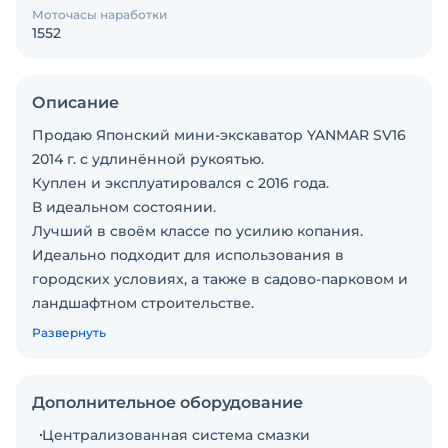
Моточасы наработки
1552
Описание
Продаю Японский мини-экскаватор YANMAR SV16
2014 г. с удлинённой рукоятью.
Куплен и эксплуатировался с 2016 года.
В идеальном состоянии.
Лучший в своём классе по усилию копания.
Идеально подходит для использования в
городских условиях, а также в садово-парковом и
ландшафтном строительстве.
Небольшой транспортный вес и очень компактная
Развернуть
рама позволяют транспортировать этот
экскаватор вместе с навесным оборудованием на
небольшом прицепе.
Дополнительное оборудование
В комплекте 2 ковша - 40 см и планировочный 100
Централизованная система смазки
см. На ковше новые зубья. Ковши Немецкие