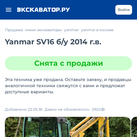
Войти
Продажа
мини-экскаваторы
yanmar
yanmar в москве
Yanmar SV16
б/у
2014 г.в.
Снята с продажи
Эта техника уже продана. Оставьте заявку, и продавцы
аналогичной техники свяжутся с вами и предложат
доступные варианты.
Добавлено 22.05.18
Давно не обновлялось
2922