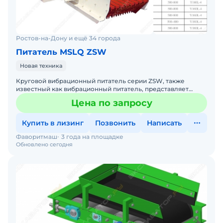
Ростов-на-Дону и ещё 34 города
Питатель MSLQ ZSW
Новая техника
Круговой вибрационный питатель серии ZSW, также
известный как вибрационный питатель, представляет
собой новый линейный вибрационный питатель со
Цена по запросу
сверхнизким проф
Купить в лизинг
Позвонить
Написать
Фаворитмаш
3 года на площадке
Обновлено сегодня