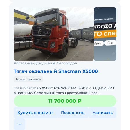
Ростов-на-Дону и ещё 49 городов
Тягач седельный Shacman X5000
Новая техника
Тягач Shacman X5000 6x6 WEICHAI 430 л.с. ОДНОСКАТ
в наличии. Седельный тягач растаможен, все
документы готовы. Действующее ЭПТС, налоги и
11 700 000 ₽
сборы уплачены. Стоим
Купить в лизинг
Позвонить
Написать