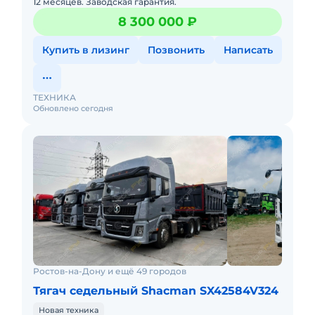
12 месяцев. Заводская гарантия.
8 300 000 ₽
Купить в лизинг
Позвонить
Написать
ТЕХНИКА
Обновлено сегодня
Ростов-на-Дону и ещё 49 городов
Тягач седельный Shacman SX42584V324
Новая техника