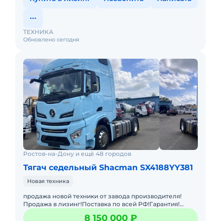
ТЕХНИКА
Обновлено сегодня
Ростов-на-Дону и ещё 48 городов
Тягач седельный Shacman SX4188YY381
Новая техника
продажа новой техники от завода производителя!
Продажа в лизинг!Поставка по всей РФ!Гарантия!
Двигатель: WP13.480E501, 12TX2421TD, Передняя ось
8 150 000 ₽
7.3Т MAN,Задний