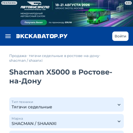
РЕКЛАМА
Войти
Продажа
тягачи седельные в ростове-на-дону
shacman / shaanxi
Shacman X5000 в Ростове-
на-Дону
Тип техники
Марка