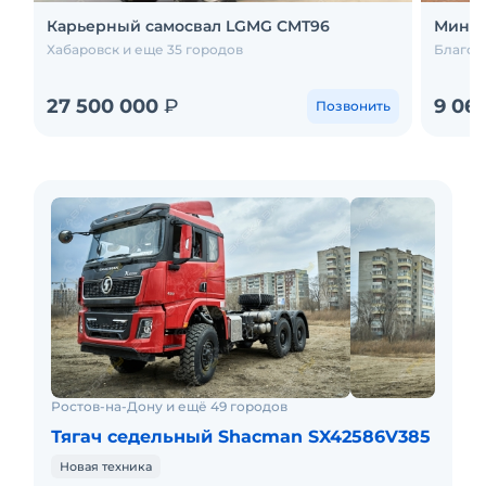
Карьерный самосвал LGMG CMT96
Мини-
Хабаровск и еще 35 городов
Благов
27 500 000
₽
9 06
Позвонить
Ростов-на-Дону и ещё 49 городов
Тягач седельный Shacman SX42586V385
Новая техника