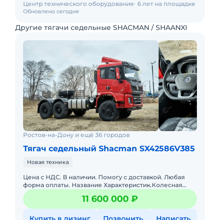
Центр технического оборудования
6 лет на площадке
Обновлено сегодня
Другие тягачи седельные SHACMAN / SHAANXI
Ростов-на-Дону и ещё 36 городов
Тягач седельный Shacman SX42586V385
Новая техника
Цена с НДС. В наличии. Помогу с доставкой. Любая
форма оплаты. Название Характеристик.Колесная
формула: 6х6 Масса: 8 500-13 450 кгКоробка передач:
11 600 000 ₽
Fast Full
Купить в лизинг
Позвонить
Написать