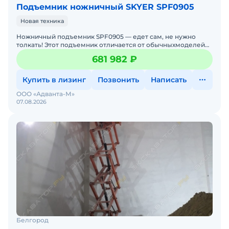
Подъемник ножничный SKYER SPF0905
Новая техника
Ножничный подъемник SPF0905 — едет сам, не нужно
толкать! Этот подъемник отличается от обычныхмоделей
электроприводной рукоятью. Больше не нужно толкать т
681 982 ₽
Купить в лизинг
Позвонить
Написать
ООО «Адванта-М»
07.08.2026
Белгород